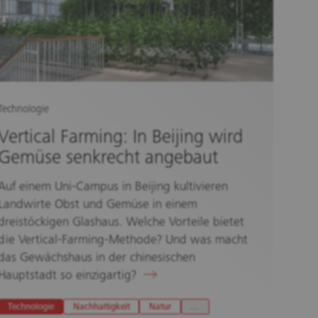
Technologie
Vertical Farming: In Beijing wird
Gemüse senkrecht angebaut
Auf einem Uni-Campus in Beijing kultivieren
Landwirte Obst und Gemüse in einem
dreistöckigen Glashaus. Welche Vorteile bietet
die Vertical-Farming-Methode? Und was macht
das Gewächshaus in der chinesischen
Hauptstadt so einzigartig?
Technologie
Nachhaltigkeit
Natur
…