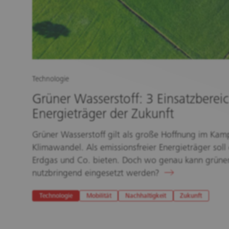
Technologie
Grüner Wasserstoff: 3 Einsatzberei
Energieträger der Zukunft
Grüner Wasserstoff gilt als große Hoffnung im Ka
Klimawandel. Als emissionsfreier Energieträger soll 
Erdgas und Co. bieten. Doch wo genau kann grüner
nutzbringend eingesetzt werden?
Technologie
Mobilität
Nachhaltigkeit
Zukunft