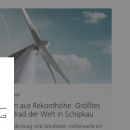
Technologie
Strom aus Rekordhöhe: Größtes
Windrad der Welt in Schipkau
onen
In Brandenburg sind Windräder mittlerweile ein