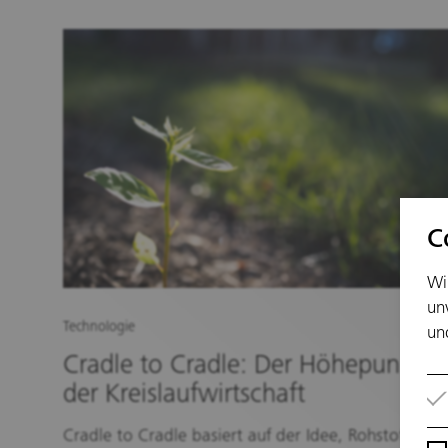
C
Wi
un
Technologie
un
Cradle to Cradle: Der Höhepunkt
der Kreislaufwirtschaft
Cradle to Cradle basiert auf der Idee, Rohstoffe