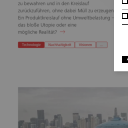
zu bewahren und in den Kreislauf
zurückzuführen, ohne dabei Müll zu erzeugen.
Ein Produktkreislauf ohne Umweltbelastung – ist
das bloße Utopie oder eine
mögliche Realität?
Technologie
Nachhaltigkeit
Visionen
…