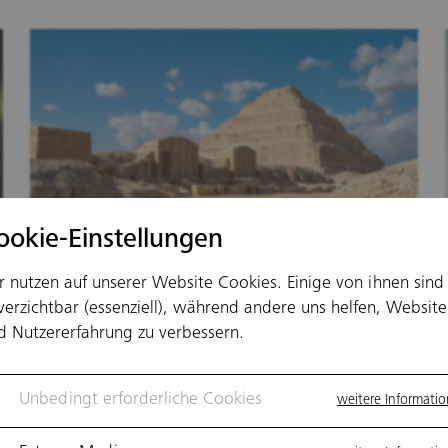
ookie-Einstellungen
r nutzen auf unserer Website Cookies. Einige von ihnen sind
verzichtbar (essenziell), während andere uns helfen, Website
Technologie
d Nutzererfahrung zu verbessern.
Hydraulischer Aufzug beim
Pyramidenbau: War das der Trick
Unbedingt erforderliche Cookies
weitere Informati
der alten Ägypter?