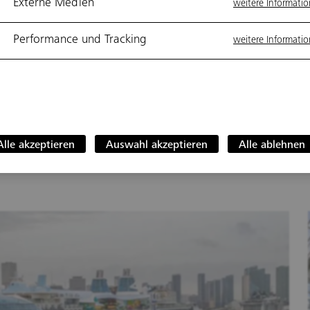
Externe Medien
weitere Informati
Als Erfinder des Fahrstuhls gilt der griechische
Mathematiker und Physiker Archimedes. Es gibt
Performance und Tracking
weitere Informati
aber auch Hinweise dafür, dass sich bereits die
alten Ägypter Aufzüge beim Pyramidenbau
zunutze gemacht haben könnten. Diese
verdichten sich durch die Berichte eines
französischen Forschungsteams nun weiter.
Alle akzeptieren
Auswahl akzeptieren
Alle ablehnen
Technologie
Aufzug
Lift
…