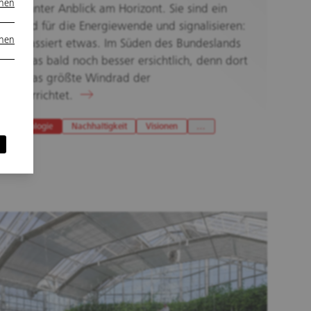
onen
gewohnter Anblick am Horizont. Sie sind ein
Sinnbild für die Energiewende und signalisieren:
onen
Hier passiert etwas. Im Süden des Bundeslands
wird das bald noch besser ersichtlich, denn dort
wird das größte Windrad der
Welt errichtet.
Technologie
Nachhaltigkeit
Visionen
…