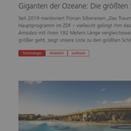
Giganten der Ozeane: Die größten 
Seit 2019 manövriert Florian Silbereisen „Das Traum
Hauptprogramm im ZDF – vielleicht gelingt ihm das 
Amadea
mit ihren 192 Metern Länge vergleichsweise
größer geht, zeigt unsere Liste zu den größten Schi
Technologie
Mobilität
weltweit