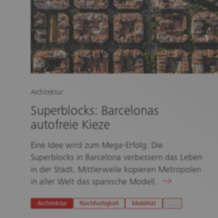
Architektur
Superblocks: Barcelonas
autofreie Kieze
Eine Idee wird zum Mega-Erfolg: Die
Superblocks in Barcelona verbessern das Leben
in der Stadt. Mittlerweile kopieren Metropolen
in aller Welt das spanische Modell.
Architektur
Nachhaltigkeit
Mobilität
…