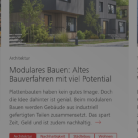
Architektur
Modulares Bauen: Altes
Bauverfahren mit viel Potential
Plattenbauten haben kein gutes Image. Doch
die Idee dahinter ist genial. Beim modularen
Bauen werden Gebäude aus industriell
gefertigten Teilen zusammensetzt. Das spart
Zeit, Geld und ist zudem nachhaltig.
Architektur
Nachhaltigkeit
Städtebau
Wohnen