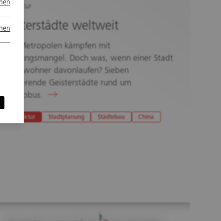
onen
Architektur
Geisterstädte weltweit
onen
Viele Metropolen kämpfen mit
Wohnungsmangel. Doch was, wenn einer Stadt
die Einwohner davonlaufen? Sieben
faszinierende Geisterstädte rund um
den Globus.
Architektur
Stadtplanung
Städtebau
China