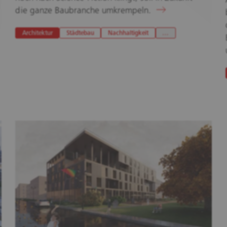
die ganze Baubranche umkrempeln.
Architektur
Städtebau
Nachhaltigkeit
…