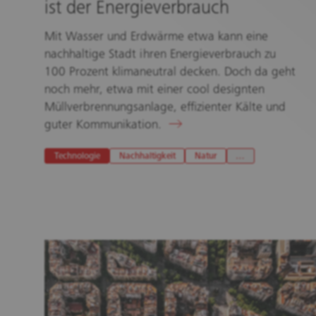
ist der Energieverbrauch
Mit Wasser und Erdwärme etwa kann eine
nachhaltige Stadt ihren Energieverbrauch zu
100 Prozent klimaneutral decken. Doch da geht
noch mehr, etwa mit einer cool designten
Müllverbrennungsanlage, effizienter Kälte und
guter Kommunikation.
Technologie
Nachhaltigkeit
Natur
…