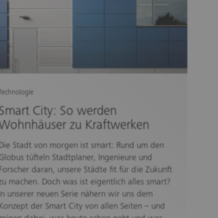
Technologie
Smart City: So werden
Wohnhäuser zu Kraftwerken
Die Stadt von morgen ist smart: Rund um den
Globus tüfteln Stadtplaner, Ingenieure und
Forscher daran, unsere Städte fit für die Zukunft
zu machen. Doch was ist eigentlich alles smart?
In unserer neuen Serie nähern wir uns dem
Konzept der Smart City von allen Seiten – und