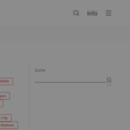
Suche
Artikelsuche
suchen
Berlin
apan
 City
Wohnen