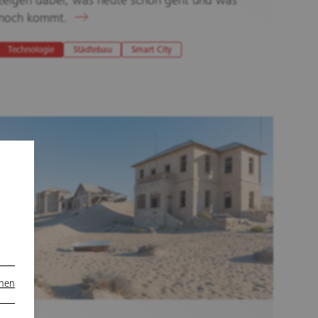
zeigen dabei, was heute schon geht und was
noch kommt.
Technologie
Städtebau
Smart City
onen