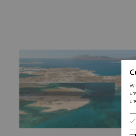
C
Wi
un
un