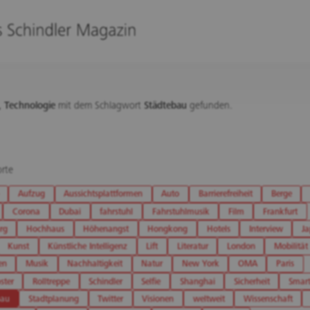
,
Technologie
mit dem Schlagwort
Städtebau
gefunden.
rte
Aufzug
Aussichtsplattformen
Auto
Barrierefreiheit
Berge
Corona
Dubai
fahrstuhl
Fahrstuhlmusik
Film
Frankfurt
rg
Hochhaus
Höhenangst
Hongkong
Hotels
Interview
J
Kunst
Künstliche Intelligenz
Lift
Literatur
London
Mobilität
en
Musik
Nachhaltigkeit
Natur
New York
OMA
Paris
ster
Rolltreppe
Schindler
Selfie
Shanghai
Sicherheit
Smart
bau
Stadtplanung
Twitter
Visionen
weltweit
Wissenschaft