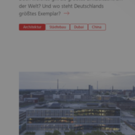
der Welt? Und wo steht Deutschlands
größtes Exemplar?
Architektur
Städtebau
Dubai
China