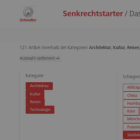
121 Artikel innerhalb der Kategorien
Architektur,
Kultur,
Reisen
Auswahl verfeinern
Kategorie
Schlagwo
Architektur
#liftclip
Kultur
China
Reisen
Hambu
Technologie
Kino
Münch
Paterno
Städte