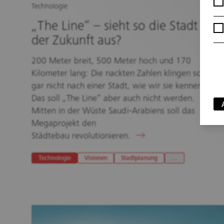
Technologie
„The Line“ – sieht so die Stadt
der Zukunft aus?
200 Meter breit, 500 Meter hoch und 170
Kilometer lang: Die nackten Zahlen klingen so
gar nicht nach einer Stadt, wie wir sie kennen.
Das soll „The Line“ aber auch nicht werden.
Mitten in der Wüste Saudi-Arabiens soll das
Megaprojekt den
Städtebau revolutionieren.
Technologie
Visionen
Stadtplanung
…