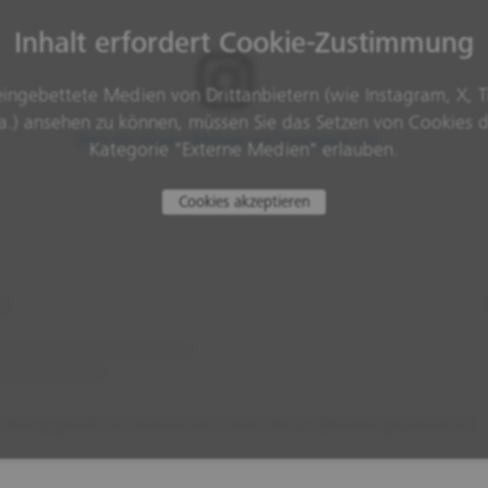
Inhalt erfordert Cookie-Zustimmung
ingebettete Medien von Drittanbietern (wie Instagram, X, T
a.) ansehen zu können, müssen Sie das Setzen von Cookies 
Sieh dir diesen Beitrag auf Instagram an
Kategorie "Externe Medien" erlauben.
Cookies akzeptieren
 Beitrag geteilt von Botanischer Garten Berlin (@botanicgardenberlin)