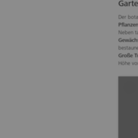
Garte
Der bota
Pflanze
Neben ta
Gewäch
bestaune
Große T
Höhe von