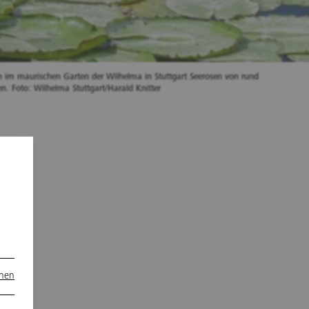
im maurischen Garten der Wilhelma in Stuttgart Seerosen von rund
n. Foto: Wilhelma Stuttgart/Harald Knitter
en
onen