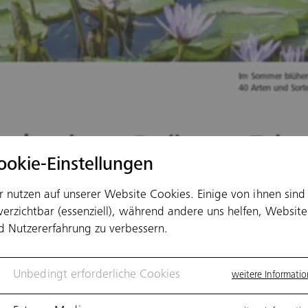
Im Sommer blühen 
40 Arten und Sorte
ucht ins Grüne: Die
ookie-Einstellungen
hönsten botanisch
r nutzen auf unserer Website Cookies. Einige von ihnen sind
verzichtbar (essenziell), während andere uns helfen, Website
rten Deutschlands
d Nutzererfahrung zu verbessern.
Unbedingt erforderliche Cookies
weitere Informati