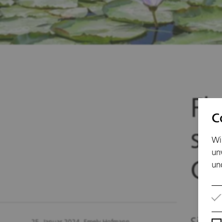
Fl
C
sc
Wi
un
Gä
un