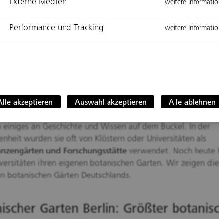
ind Orte zum Entdecken, Staunen und
Externe Medien
weitere Informati
atmen: botanische Gärten. Hierzulande g
Performance und Tracking
weitere Informati
 fast jeder größeren Stadt. Das sind die 8
sten botanischen Gärten Deutschlands.
Kakteen und bunte Blumen, soweit das Auge reicht: botani
ind in Großstädten eine willkommene Naturoase. Dabei sehe
Alle akzeptieren
Auswahl akzeptieren
Alle ablehnen
r schön aus, sondern haben mit ihren oft
hunderte Jahre alt
n
einiges an Geschichte und Wissen auf dem Buckel. In der
nheit wurden sie oft von Klöstern oder Universitäten als
anzengärten und Forschungsstätte
verwendet. Noch heute
iversitäten ihren eigenen botanischen Garten. Wir zeigen die
n botanischen Gärten Deutschlands.
ischer Garten Berlin: Größter botanis