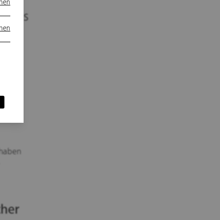
onen
ibt es
onen
sche
n sie
en
 haben
cher