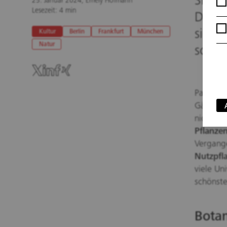
Sie s
25. Januar 2024, Emely Hofmann
Lesezeit: 4 min
Durch
sie in
Kultur
Berlin
Frankfurt
München
Natur
schön
Palmen, 
Gärten s
nicht nu
Pflanze
Vergange
Nutzpfl
viele Un
schönste
Botan