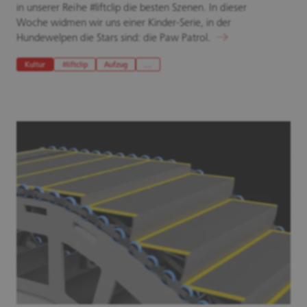
in unserer Reihe #liftclip die besten Szenen. In dieser
Woche widmen wir uns einer Kinder-Serie, in der
Hundewelpen die Stars sind: die Paw Patrol.
Kultur
#liftclip
Aufzug
…