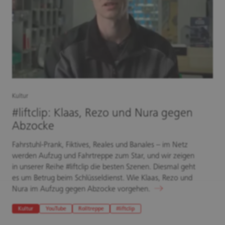
Kultur
#liftclip: Klaas, Rezo und Nura gegen
Abzocke
Fahrstuhl-Prank, Fiktives, Reales und Banales – im Netz
werden Aufzug und Fahrtreppe zum Star, und wir zeigen
in unserer Reihe #liftclip die besten Szenen. Diesmal geht
es um Betrug beim Schlüsseldienst. Wie Klaas, Rezo und
Nura im Aufzug gegen Abzocke vorgehen.
Kultur
YouTube
Rolltreppe
#liftclip