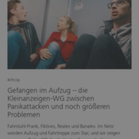
#liftclip
Gefangen im Aufzug – die
Kleinanzeigen-WG zwischen
Panikattacken und noch größeren
Problemen
Fahrstuhl-Prank, Fiktives, Reales und Banales. Im Netz
werden Aufzug und Fahrtreppe zum Star, und wir zeigen