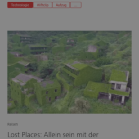
Technologie
#liftclip
Aufzug
…
Reisen
Lost Places: Allein sein mit der