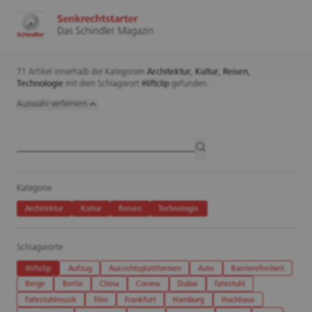
71 Artikel innerhalb der Kategorien
Architektur,
Kultur,
Reisen,
Technologie
mit dem Schlagwort
#liftclip
gefunden.
Auswahl verfeinern
Artikelsuche
suchen
Kategorie
Architektur
Kultur
Reisen
Technologie
Schlagworte
#liftclip
Aufzug
Aussichtsplattformen
Auto
Barrierefreiheit
Berge
Berlin
China
Corona
Dubai
fahrstuhl
Fahrstuhlmusik
Film
Frankfurt
Hamburg
Hochhaus