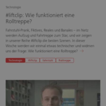
Technologie
#liftclip: Wie funktioniert eine
Rolltreppe?
Fahrstuhl-Prank, Fiktives, Reales und Banales – im Netz
werden Aufzug und Fahrtreppe zum Star, und wir zeigen
in unserer Reihe #liftclip die besten Szenen. In dieser
Woche werden wir einmal etwas technischer und widmen
uns der Frage: Wie funktioniert eine Rolltreppe?
Technologie
#liftclip
fahrstuhl
Rolltreppe