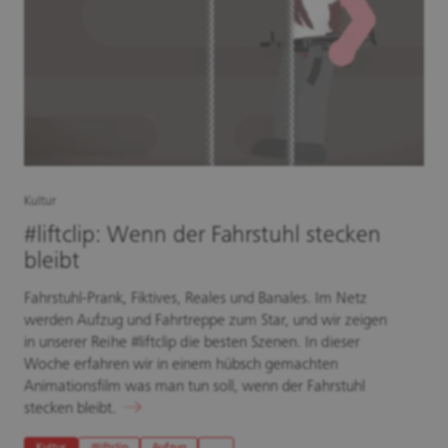
Kultur
#liftclip: Wenn der Fahrstuhl stecken
bleibt
Fahrstuhl-Prank, Fiktives, Reales und Banales. Im Netz
werden Aufzug und Fahrtreppe zum Star, und wir zeigen
in unserer Reihe #liftclip die besten Szenen. In dieser
Woche erfahren wir in einem hübsch gemachten
Animationsfilm was man tun soll, wenn der Fahrstuhl
stecken bleibt.