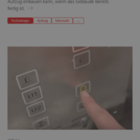
Aufzug einbauen kann, wenn das Gebäude bereits
fertig ist.
Technologie
Aufzug
fahrstuhl
…