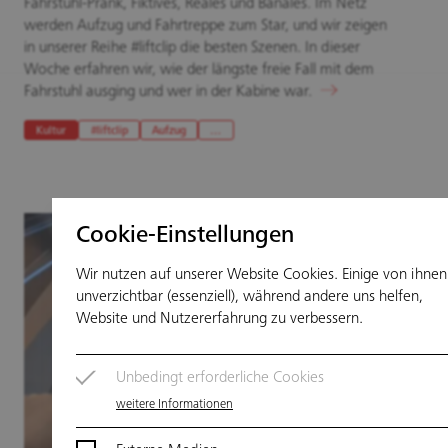
Fahrstuhl-Prank, Fiktives, Reales und Banales. Im Netz
werden Aufzug und Fahrtreppe zum Star, und wir zeigen
in unserer Reihe #liftclip die besten Szenen. In dieser
Woche erfahren wir, wie der längste freie Fall mit dem
Fahrstuhl ausging und wer in der Kabine war.
Kultur
#liftclip
Aufzug
…
Cookie-Einstellungen
Wir nutzen auf unserer Website Cookies. Einige von ihnen
unverzichtbar (essenziell), während andere uns helfen,
Website und Nutzererfahrung zu verbessern.
Unbedingt erforderliche Cookies
weitere Informationen