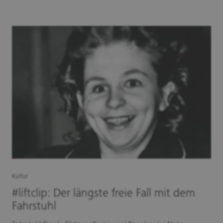
Kultur
#liftclip: Der längste freie Fall mit dem
Fahrstuhl