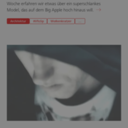
Woche erfahren wir etwas über ein superschlankes
Model, das auf dem Big Apple hoch hinaus will.
Architektur
#liftclip
Wolkenkratzer
…