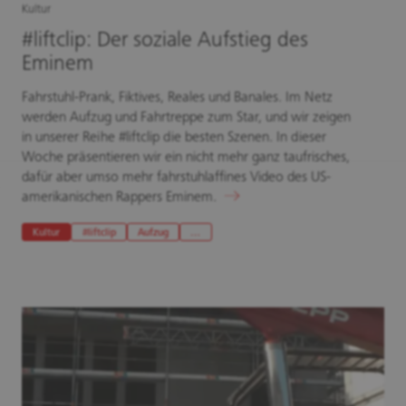
Kultur
#liftclip: Der soziale Aufstieg des
Eminem
Fahrstuhl-Prank, Fiktives, Reales und Banales. Im Netz
werden Aufzug und Fahrtreppe zum Star, und wir zeigen
in unserer Reihe #liftclip die besten Szenen. In dieser
Woche präsentieren wir ein nicht mehr ganz taufrisches,
dafür aber umso mehr fahrstuhlaffines Video des US-
amerikanischen Rappers Eminem.
Kultur
#liftclip
Aufzug
…