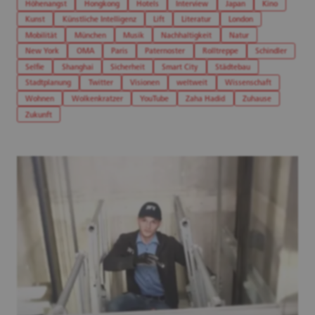
Höhenangst
Hongkong
Hotels
Interview
Japan
Kino
Kunst
Künstliche Intelligenz
Lift
Literatur
London
Mobilität
München
Musik
Nachhaltigkeit
Natur
New York
OMA
Paris
Paternoster
Rolltreppe
Schindler
Selfie
Shanghai
Sicherheit
Smart City
Städtebau
Stadtplanung
Twitter
Visionen
weltweit
Wissenschaft
Wohnen
Wolkenkratzer
YouTube
Zaha Hadid
Zuhause
Zukunft