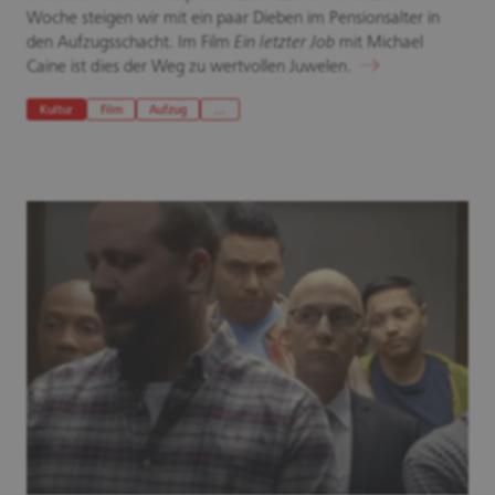
Woche steigen wir mit ein paar Dieben im Pensionsalter in
den Aufzugsschacht. Im Film
Ein letzter Job
mit Michael
Caine ist dies der Weg zu wertvollen Juwelen.
Kultur
Film
Aufzug
…