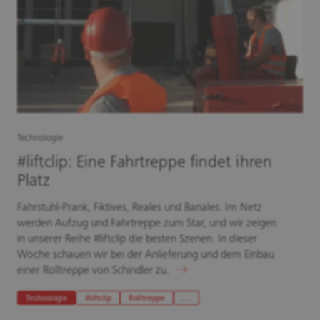
Technologie
#liftclip: Eine Fahrtreppe findet ihren
Platz
Fahrstuhl-Prank, Fiktives, Reales und Banales. Im Netz
werden Aufzug und Fahrtreppe zum Star, und wir zeigen
in unserer Reihe #liftclip die besten Szenen. In dieser
Woche schauen wir bei der Anlieferung und dem Einbau
einer Rolltreppe von Schindler zu.
Technologie
#liftclip
Rolltreppe
…