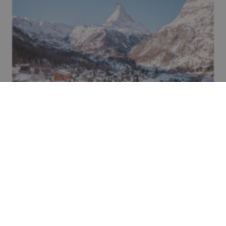
Architektur
Lina Peak: Wolkenkratzer im Kurort
Zermatt geplant
In den Schweizer Alpen steht ein außergewöhnlicher Plan
zur Diskussion: ein 260-Meter-Turm namens Lina Peak
mitten im Kurgebiet. Die Debatte um einen Wolkenkratzer
in Zermatt spiegelt den Konflikt zwischen