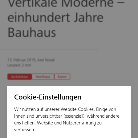
Vertikale Moderne –
einhundert Jahre
Bauhaus
13. Februar 2019, Axel Novak
Lesezeit: 2 min
Architektur
Hochhaus
Kunst
Cookie-Einstellungen
Wir nutzen auf unserer Website Cookies. Einige von
Nichts weniger als den Aufbruch in die
ihnen sind unverzichtbar (essenziell), während andere
Moderne versprach das Bauhaus: 1919
uns helfen, Website und Nutzererfahrung zu
verbessern.
gründete der Berliner Architekt Walter