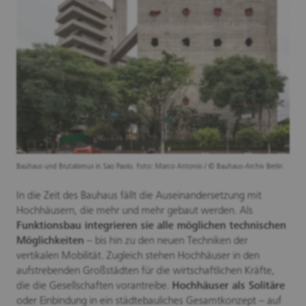
Bauhaus und Brutalismus in Sao Paolo. Foto: Marco Antonio / © Bauhaus-Archiv Berlin
In die Zeit des Bauhaus fällt die Auseinandersetzung mit
Hochhäusern, die mehr und mehr gebaut werden. Als
Funktionsbau integrieren sie alle möglichen technischen
Möglichkeiten
– bis hin zu den neuen Techniken der
vertikalen Mobilität. Zugleich stehen Hochhäuser in den
aufstrebenden Großstädten für die wirtschaftlichen Kräfte,
die die Gesellschaften vorantreibe.
Hochhäuser als Solitäre
oder Einbindung in ein städtebauliches Gesamtkonzept – auf