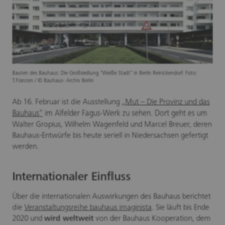
Bauten des Bauhaus: Die Großsiedlung "Weiße Stadt" in Berlin Reinickendorf. Foto:
T.Franzen / © Bauhaus- Archiv Berlin
Ab 16. Februar ist die Ausstellung
„Mut – Die Provinz und das
Bauhaus“
im Alfelder Fagus-Werk zu sehen. Dort geht es um
Walter Gropius, Wilhelm Wagenfeld und Marcel Breuer, deren
Bauhaus-Entwürfe bis heute seriell in Niedersachsen gefertigt
werden.
Internationaler Einfluss
Über die internationalen Auswirkungen des Bauhaus berichtet
die
Veranstaltungsreihe bauhaus imaginista
. Sie läuft bis Ende
2020 und
wird weltweit
von der Bauhaus Kooperation, dem