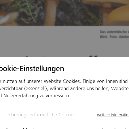
Das unterirdische
Blick. Foto: Adobe
lze als Baustoff:
ookie-Einstellungen
mmt bald die grü
r nutzen auf unserer Website Cookies. Einige von ihnen sind
verzichtbar (essenziell), während andere uns helfen, Website
volution im
d Nutzererfahrung zu verbessern.
usektor?
Unbedingt erforderliche Cookies
weitere Informati