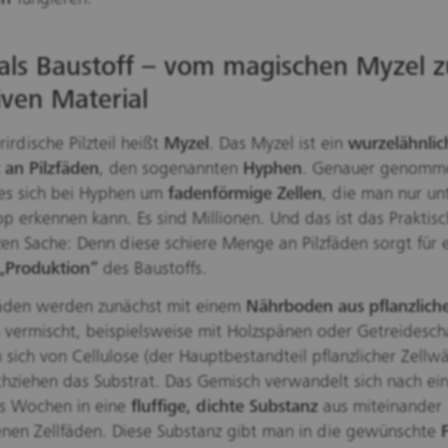
 als Baustoff – vom magischen Myzel 
ven Material
rirdische Pilzteil heißt
Myzel
. Das Myzel ist ein
wurzelähnlic
 an Pilzfäden
, den sogenannten
Hyphen
. Genauer genomm
es sich bei Hyphen um
fadenförmige Zellen
, die man nur u
p erkennen kann. Es sind Millionen. Und das ist das Praktis
en Sache: Denn diese schiere Menge an Pilzfäden sorgt für 
 „Produktion“
des Baustoffs.
fäden werden zunächst mit einem
Nährboden aus pflanzlich
vermischt, beispielsweise mit Holzspänen oder Getreidescha
 sich von Cellulose (der Hauptbestandteil pflanzlicher Zellw
hziehen das Substrat. Das Gemisch verwandelt sich nach ei
is Wochen in eine
fluffige, dichte Substanz
aus miteinander
nen Zellfäden. Diese Substanz gibt man in die gewünschte