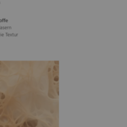
n
offe
fasern
ie Textur