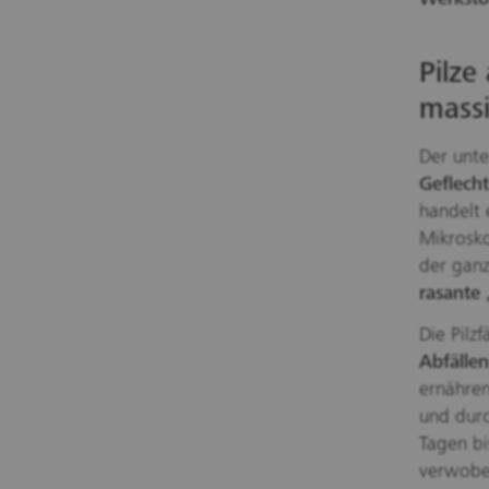
Pilze
massi
Der unte
Geflecht
handelt 
Mikrosko
der ganz
rasante
Die Pilz
Abfällen
ernähren
und durc
Tagen b
verwobe