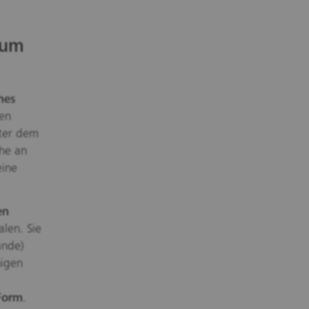
zum
hes
en
nter dem
che an
eine
en
len. Sie
ände)
nigen
Form
.