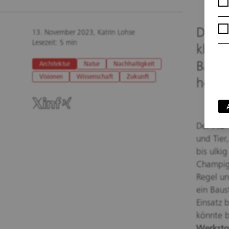
Der B
13. November 2023, Katrin Lohse
Lesezeit: 5 min
klima
Baust
Architektur
Natur
Nachhaltigkeit
Visionen
Wissenschaft
Zukunft
hervo
Der Pilz
und Tier
bis ulki
Champign
Regel un
ein Baus
Einsatz 
könnte b
Werksto