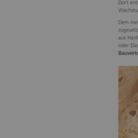
Dort ent
Wachstum
Dem met
zugesetz
aus Hanf
oder Ela
Bauwirt