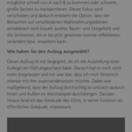
möglichst schnell von A nach B zu kommen oder schwere,
große Sachen zu transportieren. Dieser Fokus wird
verschoben und dadurch entsteht die Option, dass der
Betrachter auf verschiedenen Wahrnehmungsebenen
sensibilisiert wird (visuell, auditiv, Raum- und Zeitgefühl) und
die Sichtweise, die er bis jetzt gewinnen konnte reflektieren,
verändern bzw. erweitern kann.
Wie haben Sie den Aufzug ausgewählt?
Dieser Aufzug ist mir begegnet, als ich die Ausstellung einer
Kollegin im VGH angeschaut habe. Danach hat er mich nicht
mehr losgelassen und mir war klar, dass ich mich filmerisch
intensiv mit ihm auseinandersetzen möchte. Dabei war
maßgebend, dass der Aufzug durchsichtig ist und sich dadurch
Innen und Außen im Wechselspiel durchdringen. Darüber
hinaus fand ich das Gebäude des VGHs, in seiner Funktion als
öffentliches Gebäude, interessant.