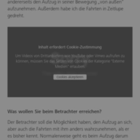
andererseits den Aufzug in seiner Bewegung „von außen“
aufzunehmen. Außerdem habe ich die Fahrten in Zeitlupe
gedreht.
Inhalt erfordert Cookie-Zustimmung
Um Videos von Drittanbietern wie YouTube oder Vimeo aufrufen zu
können, müssen Sie das Setzen von Cookies der Kategorie "Externe
Medien" erlauben.
Cookies akzeptieren
Was wollen Sie beim Betrachter erreichen?
Der Betrachter soll die Möglichkeit haben, den Aufzug an sich,
aber auch die Fahrten mit ihm anders wahrzunehmen, als er
es bisher kennt. Normalerweise geht es beim Aufzug darum