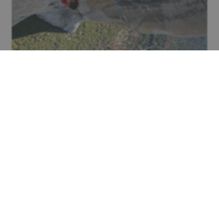
Kultur
„Skyscraper Live“: Extremkletterer Alex
Honnold will bei Netflix
Wolkenkratzer besteigen
Mit
Skyscraper Live
kündigt Netflix ein zweistündiges Live-
Special für Anfang 2026 an: US-Kletterstar Alex Honnold
will den 508 Meter hohen Taipei 101 in Taiwan erklimmen
– ein global inszeniertes Experiment zwischen
Extremsport, ikonischer Architektur und Streaming-
Innovation.
Kultur
Höhenangst
Wolkenkratzer