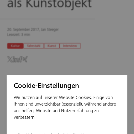
als Kunstobjekt
20. September 2017, Jan Steeger
Lesezeit: 3 min
Kultur
fahrstuhl
Kunst
Interview
Aufzugfilmer filmen gewöhnlich in der
Cookie-Einstellungen
Kabine. Die Künstlerin Christine
Wir nutzen auf unserer Website Cookies. Einige von
Wassermann filmt aus der Kabine
ihnen sind unverzichtbar (essenziell), während andere
heraus. In ihrer Ausstellung "auf zu [G]",
uns helfen, Website und Nutzererfahrung zu
die am 20. September in Kassel eröffnet
verbessern.
wird, setzt sie sich mit dem gläsernen