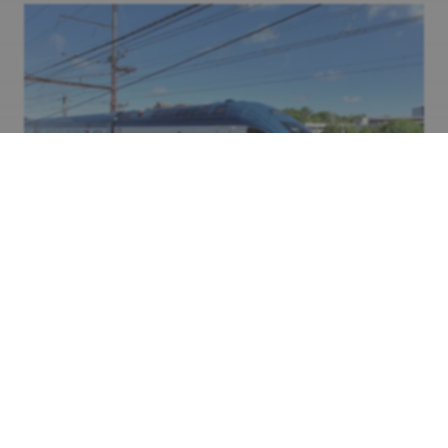
Technologie
Nachhaltig reisen: Neue
Hochgeschwindigkeitszüge starten an
der US-Ostküste
Wer sich an der US-amerikanischen Ostküste nachhaltig