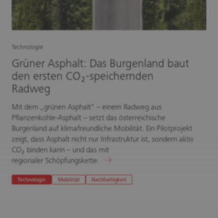
Technologie
Grüner Asphalt: Das Burgenland baut
den ersten CO₂-speichernden
Radweg
Mit dem „grünen Asphalt“ – einem Radweg aus
Pflanzenkohle-Asphalt – setzt das österreichische
Burgenland auf klimafreundliche Mobilität. Ein Pilotprojekt
zeigt, dass Asphalt nicht nur Infrastruktur ist, sondern aktiv
CO₂ binden kann – und das mit
regionaler Schöpfungskette.
Technologie
Mobilität
Nachhaltigkeit