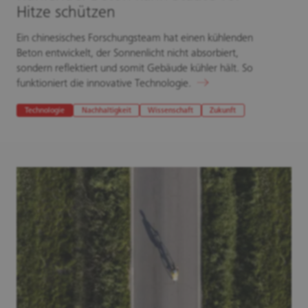
Hitze schützen
Ein chinesisches Forschungsteam hat einen kühlenden
Beton entwickelt, der Sonnenlicht nicht absorbiert,
sondern reflektiert und somit Gebäude kühler hält. So
funktioniert die innovative Technologie.
Technologie
Nachhaltigkeit
Wissenschaft
Zukunft