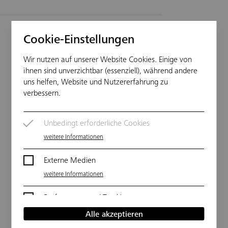
17. Juni 2020, Jan Ahrenberg
Cookie-Einstellungen
Lesezeit: 2 min
Wir nutzen auf unserer Website Cookies. Einige von
Technologie
fahrstuhl
Aufzug
ihnen sind unverzichtbar (essenziell), während andere
uns helfen, Website und Nutzererfahrung zu
verbessern.
Wie heißt es doch? Es gibt keine
Unbedingt erforderliche Cookies
dummen Fragen. Rund um den Aufzug
weitere Informationen
liefert das Internet jedoch jede Menge
Externe Medien
Rätsel, die sich nur mit ausreichend
weitere Informationen
Erfahrung und Menschenkenntnis
beantworten lassen. Unser Liftboy kennt
Performance und Tracking
die Abgründe der menschlichen Seele,
weitere Informationen
Alle akzeptieren
und klärt an dieser Stelle Fragen, an