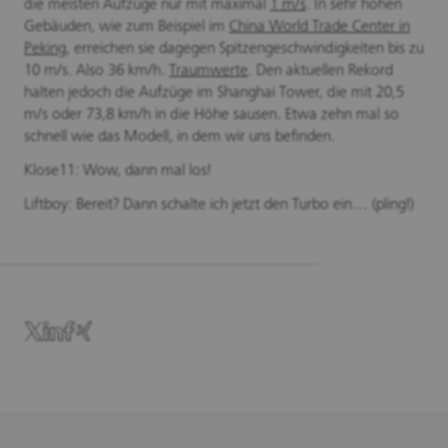
die meisten Aufzüge nur mit maximal
1 m/s
. In sehr hohen
Gebäuden, wie zum Beispiel im
China World Trade Center in
Peking
, erreichen sie dagegen Spitzengeschwindigkeiten bis zu
10 m/s. Also 36 km/h.
Traumwerte
. Den aktuellen Rekord
halten jedoch die Aufzüge im Shanghai Tower, die mit 20,5
m/s oder 73,8 km/h in die Höhe sausen. Etwa zehn mal so
schnell wie das Modell, in dem wir uns befinden.
Klose11: Wow, dann mal los!
Liftboy: Bereit? Dann schalte ich jetzt den Turbo ein… (pling!)