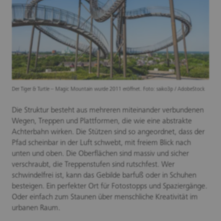
Der Tiger & Turtle – Magic Mountain wurde 2011 eröffnet. Foto: saiko3p / AdobeStock
Die Struktur besteht aus mehreren miteinander verbundenen
Wegen, Treppen und Plattformen, die wie eine abstrakte
Achterbahn wirken. Die Stützen sind so angeordnet, dass der
Pfad scheinbar in der Luft schwebt, mit freiem Blick nach
unten und oben. Die Oberflächen sind massiv und sicher
verschraubt, die Treppenstufen sind rutschfest. Wer
schwindelfrei ist, kann das Gebilde barfuß oder in Schuhen
besteigen. Ein perfekter Ort für Fotostopps und Spaziergänge.
Oder einfach zum Staunen über menschliche Kreativität im
urbanen Raum.