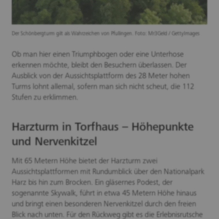
Der Schönbergturm gilt als Wahrzeichen von Pfullingen. Foto: Mr3Geld / GettyImages
Ob man hier einen Triumphbogen oder eine Unterhose
erkennen möchte, bleibt den Besuchern überlassen. Der
Ausblick von der Aussichtsplattform des 28 Meter hohen
Turms lohnt allemal, sofern man sich nicht scheut, die 112
Stufen zu erklimmen.
Harzturm in Torfhaus – Höhepunkte
und Nervenkitzel
Mit 65 Metern Höhe bietet der Harzturm zwei
Aussichtsplattformen mit Rundumblick über den Nationalpark
Harz bis hin zum Brocken. Ein gläsernes Podest, der
sogenannte Skywalk, führt in etwa 45 Metern Höhe hinaus
und bringt einen besonderen Nervenkitzel durch den freien
Blick nach unten. Für den Rückweg gibt es die Erlebnisrutsche