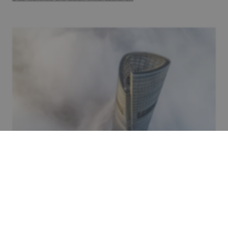
Reisen
Höchstes Restaurant der Welt:
„Heavenly Jin" – 556 Meter über
Shanghai