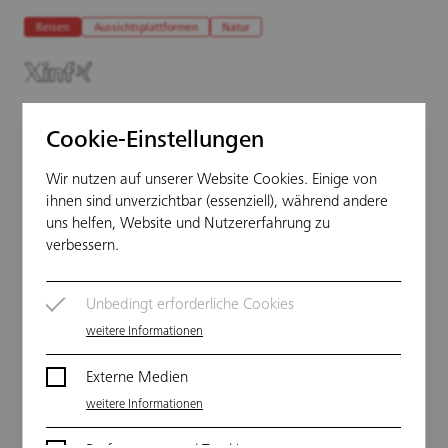
Reisen
Aussichtsplattformen
Natur
Cookie-Einstellungen
Deutschland hat eine Menge großartiger
Aussichtstürme – historische, moderne,
Wir nutzen auf unserer Website Cookies. Einige von
hohe, wackelige –, die dazu einladen,
ihnen sind unverzichtbar (essenziell), während andere
uns helfen, Website und Nutzererfahrung zu
einmal hochzusteigen, tief zu atmen
verbessern.
und die Landschaft von oben zu
genießen. Wir stellen 4 kuriose
Unbedingt erforderliche Cookies
Aussichtstürme in Deutschland vor.
weitere Informationen
Externe Medien
Der Hexenbesen im Harz – Zwischen
weitere Informationen
Mystik und moderner Architektur