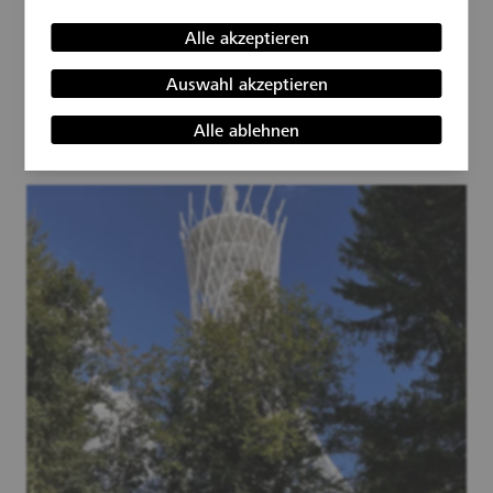
Performance und Tracking
Dieser Aussichtsturm im Harzer Rothesütte ist eine Attraktion,
weitere Informationen
Alle akzeptieren
allerdings nicht wegen seiner Höhe von 70 Metern. Der Turm
ist Teil der Seilbahn zum Hexentanzplatz und erinnert an einen
Auswahl akzeptieren
gigantischen Besenstil, der durch die Luft fliegt. Böse Zungen
behaupten, er sehe aus wie eine Klobürste. Am besten
Alle ablehnen
überzeugt man sich vor Ort.