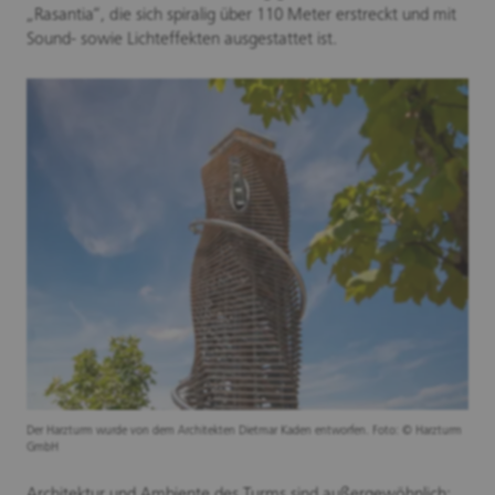
„Rasantia“, die sich spiralig über 110 Meter erstreckt und mit
Sound- sowie Lichteffekten ausgestattet ist.
Der Harzturm wurde von dem Architekten Dietmar Kaden entworfen. Foto: © Harzturm
GmbH
Architektur und Ambiente des Turms sind außergewöhnlich: