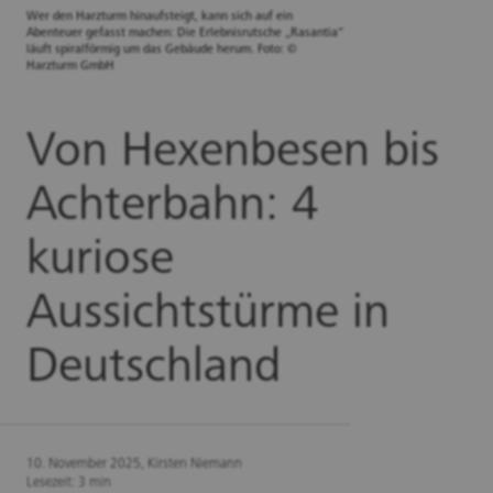
Wer den Harzturm hinaufsteigt, kann sich auf ein
Abenteuer gefasst machen: Die Erlebnisrutsche „Rasantia“
läuft spiralförmig um das Gebäude herum. Foto: ©
Harzturm GmbH
Von Hexenbesen bis
Achterbahn: 4
kuriose
Aussichtstürme in
Deutschland
10. November 2025, Kirsten Niemann
Lesezeit: 3 min