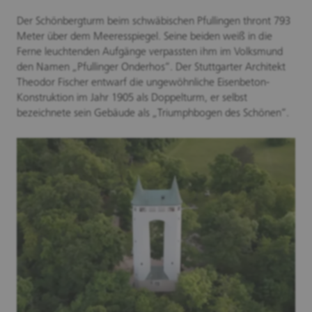
Der Schönbergturm beim schwäbischen Pfullingen thront 793
Meter über dem Meeresspiegel. Seine beiden weiß in die
Ferne leuchtenden Aufgänge verpassten ihm im Volksmund
den Namen „Pfullinger Onderhos“. Der Stuttgarter Architekt
Theodor Fischer entwarf die ungewöhnliche Eisenbeton-
Konstruktion im Jahr 1905 als Doppelturm, er selbst
bezeichnete sein Gebäude als „Triumphbogen des Schönen“.