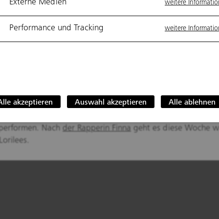
er Reihe #liftclip zeigen wir davon die be
Externe Medien
weitere Informati
n. In dieser Woche geht es um mehr als 
Performance und Tracking
weitere Informati
 Es geht um die Schindler SkyStage. Der kl
gsraum wird zur großen Bühne!
SkyStage hebt Schindler Kunst und Kreativität auf ein neues L
Alle akzeptieren
Auswahl akzeptieren
Alle ablehnen
ug wird zu einem Raum voller Magie. Die
SkyStage-Kampag
n und Künstlerinnen die Möglichkeit, auf der kleinsten Bühne
 performen. Nach
der Rapperin Finna
geht es diese Woche we
Lorilees.