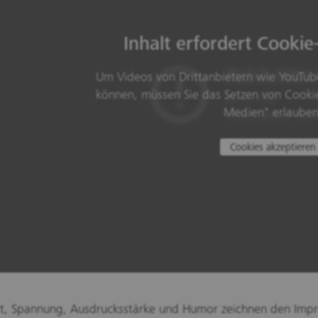
Inhalt erfordert Cooki
Um Videos von Drittanbietern wie YouTub
können, müssen Sie das Setzen von Cookie
Medien" erlauben
Cookies akzeptieren
ät, Spannung, Ausdrucksstärke und Humor zeichnen den Impro