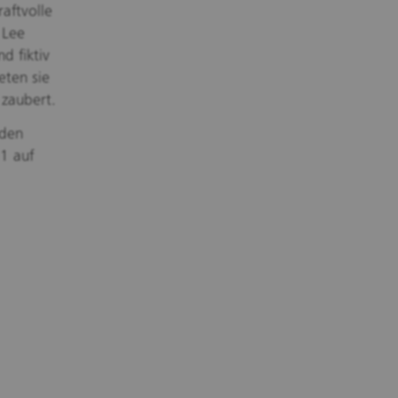
raftvolle
 Lee
d fiktiv
eten sie
 zaubert.
 den
1 auf