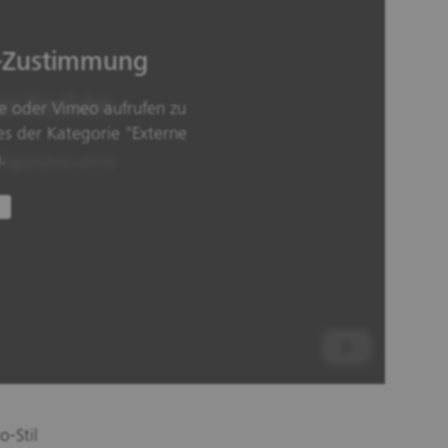
e-Zustimmung
e oder Vimeo aufrufen zu
s der Kategorie "Externe
.
-Stil