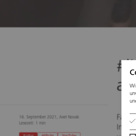
#l
C
au
Wi
un
un
Fahrs
16. September 2021, Axel Novak
Lesezeit: 1 min
Inter