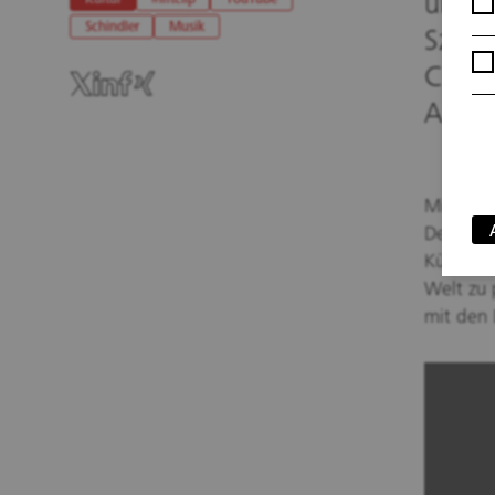
unser
Kultur
#liftclip
YouTube
Schindler
Musik
Szene
Clip:
Aufzu
Mit der 
Der Aufz
Künstler
Welt zu
mit den 