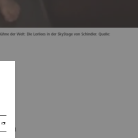
Bühne der Welt: Die Lorilees in der SkyStage von Schindler. Quelle:
 im
onen
r. In