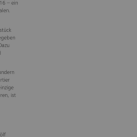
16 – ein
alen.
stück
gegeben
Dazu
d
sondern
rtier
inzige
ren, ist
ölf