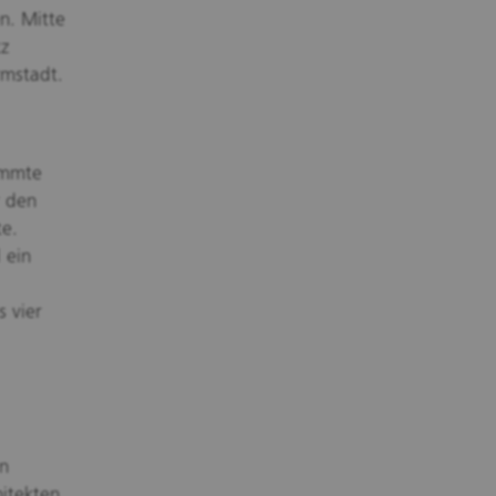
n. Mitte
z
mstadt.
immte
r den
te.
 ein
 vier
en