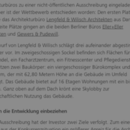
turbüros zu einer nicht-öffentlichen Ausschreibung eingelade
r ist der Wettbewerb entschieden worden: Den ersten Plat
e das Architekturbüro
Lengfeld & Wilisch Architekten
aus Dar
ite Plätze gingen an die beiden Berliner Büros
Eller+Eller
ten
und
Gewers & Pudewill
.
urf von Lengfeld & Wilisch schlägt drei aufeinander abgest
r vor. Im zweigeschossigen Sockel befinden sich Flächen fü
ndel, ein Facharztzentrum, ein Fitnesscenter und Pflegediens
itzen zwei Baukörper: ein viergeschossiger Bürokomplex und
m, der mit 62,80 Metern Höhe an die Gebäude im Umfeld
t. Das Gebäude bietet auf 16 Etagen Wohnungen mit ein bis
. Ganz oben auf dem Dach krönt eine Skylobby zur
chaftlichen Nutzung das Gebäude.
n die Entwicklung einbeziehen
Ausschreibung hat der Investor zwei Ziele verfolgt. Zum ein