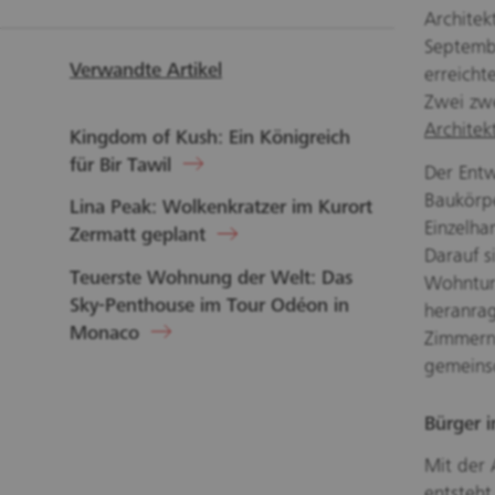
Architek
Septembe
Verwandte Artikel
erreicht
Zwei zwe
Architek
Kingdom of Kush: Ein Königreich
für Bir Tawil
Der Entw
Baukörpe
Lina Peak: Wolkenkratzer im Kurort
Einzelha
Zermatt geplant
Darauf s
Teuerste Wohnung der Welt: Das
Wohntur
Sky-Penthouse im Tour Odéon in
heranrag
Monaco
Zimmern
gemeins
Bürger i
Mit der 