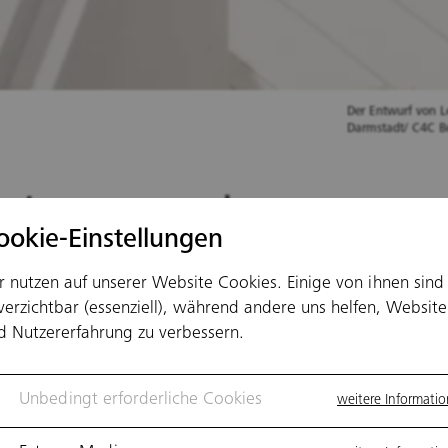
Der Entwurf von L
Darmstadt/ C4C Be
niorenwohnen am
ookie-Einstellungen
sseldorfer Seester
r nutzen auf unserer Website Cookies. Einige von ihnen sind
verzichtbar (essenziell), während andere uns helfen, Website
d Nutzererfahrung zu verbessern.
eutschen werden immer älter. Kaum Wun
Unbedingt erforderliche Cookies
weitere Informati
 dass der Bedarf an Seniorenimmobilien w