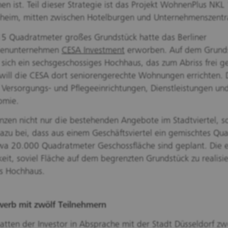
en ist. Teil dieser Strategie ist das Projekt WohnenPlus NKL 
nheim, mitten zwischen Hotelburgen und Unternehmenszentr
5 Quadratmeter großes Grundstück hatte das Berliner
ienunternehmen
CESA Investment
erworben. Auf dem Grund
 sich ein sechsgeschossiges Hochhaus, das zum Abriss frei 
 will die CESA dort seniorengerechte Wohnungen errichten. 
Versorgungs- und Pflegeeinrichtungen, Dienstleistungen un
omie.
nzen nicht nur die bestehenden Angebote im Stadtviertel, 
azu bei, dass aus einem Geschäftsviertel ein gemischtes Qua
wa 20.000 Quadratmeter Geschossfläche sind geplant. Die e
eit, soviel Fläche auf dem begrenzten Grundstück zu realisie
s Hochhaus.
erb mit zwölf Teilnehmern
hatten der Investor in Absprache mit der Stadt Düsseldorf zw