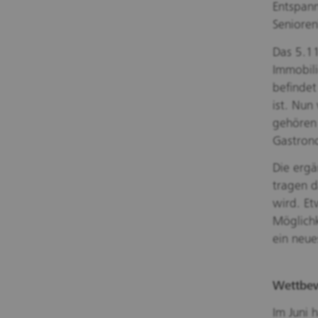
Entspann
Seniore
Das 5.11
Immobil
befindet
ist. Nun
gehören 
Gastron
Die ergä
tragen d
wird. Et
Möglichk
ein neue
Wettbew
Im Juni 