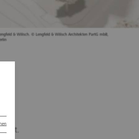
engfeld & Wilisch. © Lengfeld & Wilisch Architekten PartG mbB,
rlin
n
der
onen
ächst.