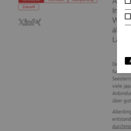
Auch 
Architektur
Hochhaus
Stadtplanung
Zukunft
Immob
Wohne
alter
Lagen
Den Düss
funktion
Seestern
viele ja
Anbindun
über gut
Allerdin
entstand
durchmis