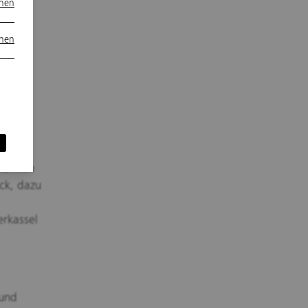
onen
onen
n
er
ile "Am
ck, dazu
rkassel
 und