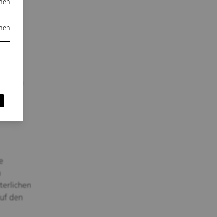
onen
onen
in
ich –
 großen
n zum
e
h
lterlichen
auf den