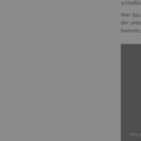
schließli
Wer das
der unte
beeindr
Um e