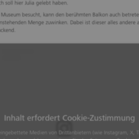
ch soll hier Julia gelebt haben.
 Museum besucht, kann den berühmten Balkon auch betret
nstehenden Menge zuwinken. Dabei ist dieser alles andere a
uckend.
Inhalt erfordert Cookie-Zustimmung
ingebettete Medien von Drittanbietern (wie Instagram, X, T