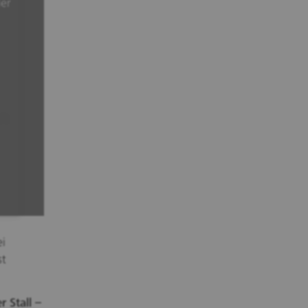
der
ei
st
 Stall –