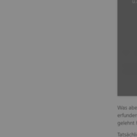
u.
Was aber
erfunde
gelehnt 
Tatsächl