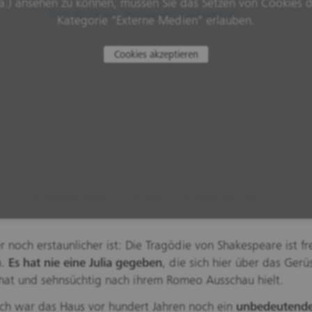
a.) ansehen zu können, müssen Sie das Setzen von Cookies 
Sieh dir diesen Beitrag auf Instagram an
Kategorie "Externe Medien" erlauben.
Cookies akzeptieren
Ein Beitrag geteilt von Jennifer Groß (@jenny81184)
 noch erstaunlicher ist: Die Tragödie von Shakespeare ist fr
n.
Es hat nie eine Julia gegeben
, die sich hier über das Gerü
hat und sehnsüchtig nach ihrem Romeo Ausschau hielt.
ich war das Haus vor hundert Jahren noch ein
unbedeutender