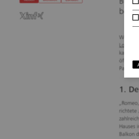
Bühne
Reisen
weltweit
London
berüh
Wenn die
London
t
kaum ver
öffentli
Papst: S
1. De
„Romeo,
richtete
zahlreic
Hauses i
Balkon 