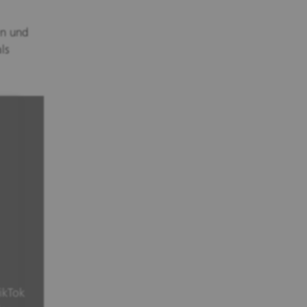
en und
ls
ikTok