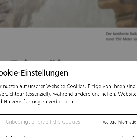
Der berühmte Balk
rund 150 Meter süd
e 5 berühmtesten
ookie-Einstellungen
lkone der Welt
r nutzen auf unserer Website Cookies. Einige von ihnen sind
verzichtbar (essenziell), während andere uns helfen, Website
d Nutzererfahrung zu verbessern.
ne eignen sich perfekt für den großen
Unbedingt erforderliche Cookies
weitere Informati
tlichen Auftritt und werden daher gerne z