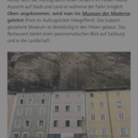
Heute fährt der Aufzug durch einen Schacht im Felsen. Keine
Aussicht auf Stadt und Land ist während der Fahrt möglich.
Oben angekommen, wird man ins
Museum der Moderne
geleitet
(Preis im Aufzugsticket inbegriffen!). Das kubisch
gestaltete Museum ist dreistöckig in den Felsen gebaut. Das
Restaurant bietet einen panoramatischen Blick auf Salzburg
und in die Landschaft.