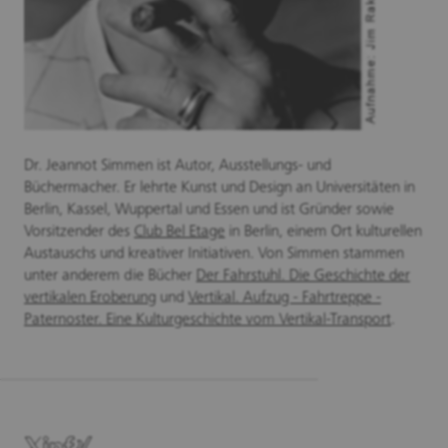
Dr. Jeannot Simmen ist Autor, Ausstellungs- und
Büchermacher. Er lehrte Kunst und Design an Universitäten in
Berlin, Kassel, Wuppertal und Essen und ist Gründer sowie
Vorsitzender des
Club Bel Etage
in Berlin, einem Ort kulturellen
Austauschs und kreativer Initiativen. Von Simmen stammen
unter anderem die Bücher
Der Fahrstuhl. Die Geschichte der
vertikalen Eroberung
und
Vertikal. Aufzug - Fahrtreppe -
Paternoster. Eine Kulturgeschichte vom Vertikal-Transport
.