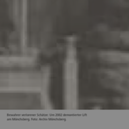
Bewahrer verlorener Schätze: Um 2002 demontierter Lift
am Mönchsberg. Foto: Archiv Mönchsberg.