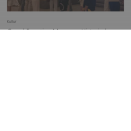
Kultur
Grand Egyptian Museum: Historische
Schätze auf 11 Fußballfeldern
Nach rund 20 Jahren Bauzeit ist das Große Ägyptische
Museum (Grand Egyptian Museum) nun vollständig für
Besucherinnen und Besucher geöffnet. Laut eigener
Aussage ist es das größte archäologische Museum der
Welt – ein Titel, der den Dimensionen der Ausstellung
gerecht wird.
Kultur
Kunst
weltweit