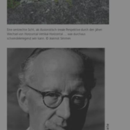
Eine senkrechte Sicht, als illusionistisch-irreale Perspektive durch den jähen
Wechsel von Horizontal-Vertikal-Horizontal … was durchaus
schwindelerregend sein kann. © Jeannot Simmen