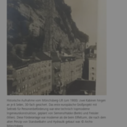
Historische Aufnahme vom Mönchsberg-Lift (um 1900): zwei Kabinen hingen
an je 6 Seilen, 30-fach gesichert. Das erste europäische Großprojekt mit
Seiltrieb für Personenbeförderung war eine technisch topmoderne
Ingenieurskonstruktion, geplant von Siemens/Halske (Berlin) und Freissler
(Wien). Diese Förderanlage war moderner als die beim Eiffelturm, die nach dem
alten Prinzip von Standseilbahn und Hydraulik gebaut war. © Archiv
Mönchsberg