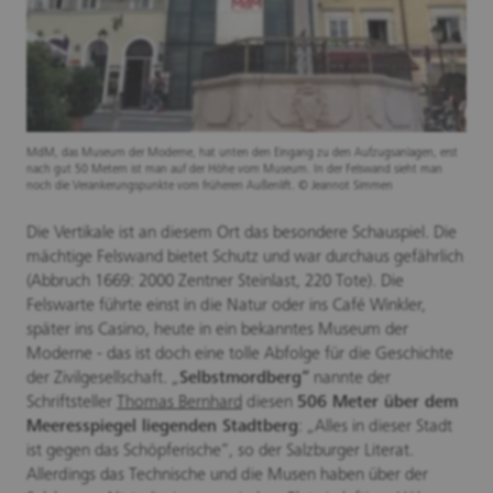
MdM, das Museum der Moderne, hat unten den Eingang zu den Aufzugsanlagen, erst
nach gut 50 Metern ist man auf der Höhe vom Museum. In der Felswand sieht man
noch die Verankerungspunkte vom früheren Außenlift. © Jeannot Simmen
Die Vertikale ist an diesem Ort das besondere Schauspiel. Die
mächtige Felswand bietet Schutz und war durchaus gefährlich
(Abbruch 1669: 2000 Zentner Steinlast, 220 Tote). Die
Felswarte führte einst in die Natur oder ins Café Winkler,
später ins Casino, heute in ein bekanntes Museum der
Moderne - das ist doch eine tolle Abfolge für die Geschichte
der Zivilgesellschaft. „
Selbstmordberg“
nannte der
Schriftsteller
Thomas Bernhard
diesen
506 Meter über dem
Meeresspiegel liegenden Stadtberg
: „Alles in dieser Stadt
ist gegen das Schöpferische“, so der Salzburger Literat.
Allerdings das Technische und die Musen haben über der