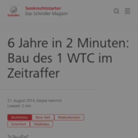
6 Jahre in 2 Minuten:
Bau des 1 WTC im
Zeitraffer
21. August 2014, Kaspar Heinrich
Lesezeit: 2 min
Architektur
New York
Wolkenkratzer
Sicherheit
Städtebau