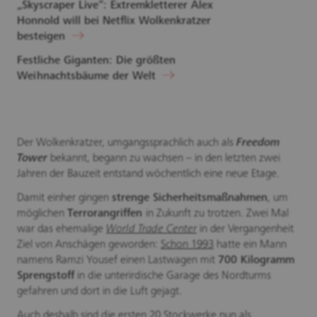
„Skyscraper Live“: Extremkletterer Alex
Honnold will bei Netflix Wolkenkratzer
besteigen
Festliche Giganten: Die größten
Weihnachtsbäume der Welt
Der Wolkenkratzer, umgangssprachlich auch als
Freedom
Tower
bekannt, begann zu wachsen – in den letzten zwei
Jahren der Bauzeit entstand wöchentlich eine neue Etage.
Damit einher gingen
strenge Sicherheitsmaßnahmen
, um
möglichen
Terrorangriffen
in Zukunft zu trotzen. Zwei Mal
war das ehemalige
World Trade Center
in der Vergangenheit
Ziel von Anschägen geworden:
Schon 1993
hatte ein Mann
namens Ramzi Yousef einen Lastwagen mit
700 Kilogramm
Sprengstoff
in die unterirdische Garage des Nordturms
gefahren und dort in die Luft gejagt.
Auch deshalb sind die ersten 20 Stockwerke nun als