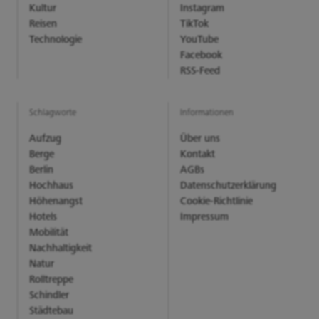
Kultur
Instagram
Reisen
TikTok
Technologie
YouTube
Facebook
RSS-Feed
Schlagworte
Informationen
Aufzug
Über uns
Berge
Kontakt
Berlin
AGBs
Hochhaus
Datenschutzerklärung
Höhenangst
Cookie-Richtlinie
Hotels
Impressum
Mobilität
Nachhaltigkeit
Natur
Rolltreppe
Schindler
Städtebau