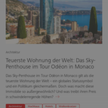
Architektur
Teuerste Wohnung der Welt: Das Sky-
Penthouse im Tour Odéon in Monaco
Das Sky-Penthouse im Tour Odéon in Monaco gilt als die
teuerste Wohnung der Welt – ein globales Statussymbol
und ein Politikum gleichermaßen. Doch was macht diese
Immobilie so außergewöhnlich? Und was treibt ihren Preis
in schwindelerregende Höhen?
Architektur
Hochhaus
Hotels
Wolkenkratzer