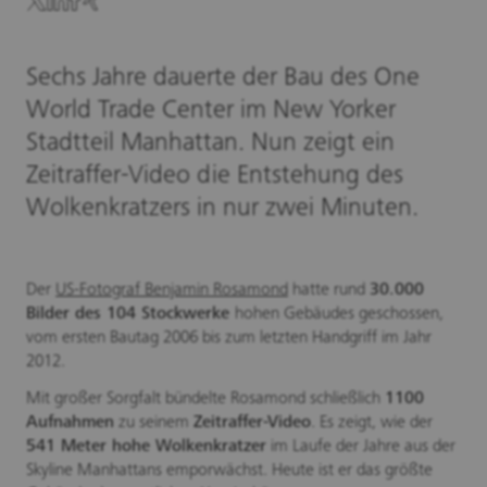
Sechs Jahre dauerte der Bau des One
World Trade Center im New Yorker
Stadtteil Manhattan. Nun zeigt ein
Zeitraffer-Video die Entstehung des
Wolkenkratzers in nur zwei Minuten.
Der
US-Fotograf Benjamin Rosamond
hatte rund
30.000
Bilder des 104 Stockwerke
hohen Gebäudes geschossen,
vom ersten Bautag 2006 bis zum letzten Handgriff im Jahr
2012.
Mit großer Sorgfalt bündelte Rosamond schließlich
1100
Aufnahmen
zu seinem
Zeitraffer-Video
. Es zeigt, wie der
541 Meter hohe Wolkenkratzer
im Laufe der Jahre aus der
Skyline Manhattans emporwächst. Heute ist er das größte