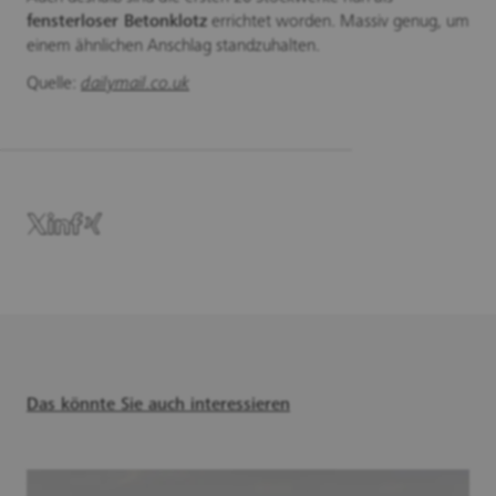
fensterloser Betonklotz
errichtet worden. Massiv genug, um
einem ähnlichen Anschlag standzuhalten.
Quelle:
dailymail.co.uk
Das könnte Sie auch interessieren