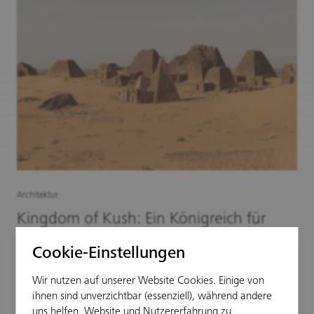
Architektur
Kingdom of Kush: Ein Königreich für
Bir Tawil
Cookie-Einstellungen
Fast jeder Quadratmeter Land auf diesem Planeten gehört
zu einem Staat. Nur sehr wenige Territorien sind noch
Wir nutzen auf unserer Website Cookies. Einige von
sogenanntes „Niemandsland“. Einer dieser Landstriche
ihnen sind unverzichtbar (essenziell), während andere
liegt zwischen Ägypten und dem Sudan: das rund 2000
uns helfen, Website und Nutzererfahrung zu