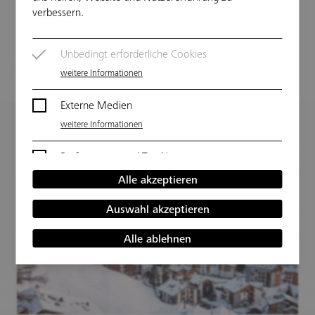
Quadratkilometer große Gebiet Bir Tawil. In den letzten
verbessern.
Jahren erheben immer mehr selbsternannte Könige
Anspruch auf den Wüstenstreifen.
Unbedingt erforderliche Cookies
Architektur
Stadtplanung
Visionen
weltweit
weitere Informationen
Externe Medien
weitere Informationen
Performance und Tracking
weitere Informationen
Alle akzeptieren
Auswahl akzeptieren
Alle ablehnen