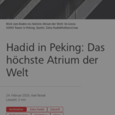
Blick vom Boden ins höchste Atrium der Welt: Im Leeza
SOHO Tower in Peking. Quelle: Zaha Hadid/Hufton+Crow
Hadid in Peking: Das
höchste Atrium der
Welt
24. Februar 2020, Axel Novak
Lesezeit: 2 min
Architektur
Zaha Hadid
Zukunft