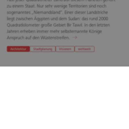
zu einem Staat. Nur sehr wenige Territorien sind noch
sogenanntes „Niemandsland“. Einer dieser Landstriche
liegt zwischen Ägypten und dem Sudan: das rund 2000
Quadratkilometer große Gebiet Bir Tawil. In den letzten
Jahren erheben immer mehr selbsternannte Könige
Anspruch auf den Wüstenstreifen.
Architektur
Stadtplanung
Visionen
weltweit