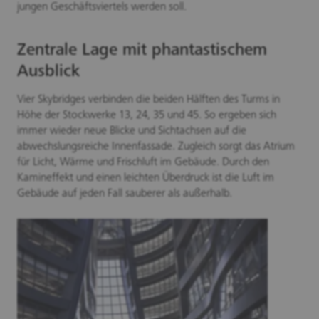
jungen Geschäftsviertels werden soll.
Zentrale Lage mit phantastischem
Ausblick
Vier Skybridges verbinden die beiden Hälften des Turms in
Höhe der Stockwerke 13, 24, 35 und 45. So ergeben sich
immer wieder neue Blicke und Sichtachsen auf die
abwechslungsreiche Innenfassade. Zugleich sorgt das Atrium
für Licht, Wärme und Frischluft im Gebäude. Durch den
Kamineffekt und einen leichten Überdruck ist die Luft im
Gebäude auf jeden Fall sauberer als außerhalb.