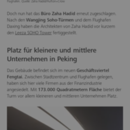
Flughafen. Quelle: Zaha Hadid/Hufton+Crow
Doch nun hat das
Büro Zaha Hadid
erneut zugeschlagen.
Nach den
Wangjing Soho-Türmen
und dem Flughafen
Daxing haben die Architekten von Zaha Hadid vor kurzem
den
Leeza SOHO Tower
fertiggestellt.
Platz für kleinere und mittlere
Unternehmen in Peking
Das Gebäude befindet sich im neuen
Geschäftsviertel
Fengtai.
Zwischen Stadtzentrum und Flughafen gelegen,
haben sich hier viele Firmen aus der Finanzindustrie
angesiedelt. Mit
173.000 Quadratmetern Fläche
bietet der
Turm vor allem kleineren und mittleren Unternehmen Platz.