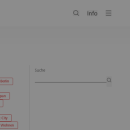
Suche
Artikelsuche
suchen
Berlin
apan
 City
Wohnen