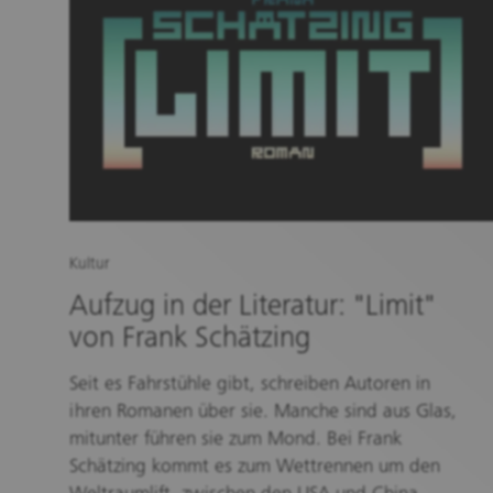
Kultur
Aufzug in der Literatur: "Limit"
von Frank Schätzing
Seit es Fahrstühle gibt, schreiben Autoren in
ihren Romanen über sie. Manche sind aus Glas,
mitunter führen sie zum Mond. Bei Frank
Schätzing kommt es zum Wettrennen um den