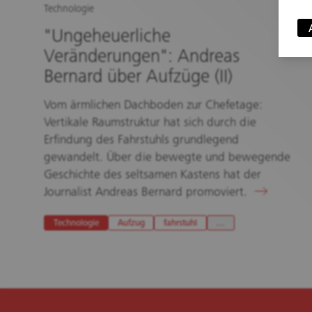
Technologie
"Ungeheuerliche
Veränderungen": Andreas
Bernard über Aufzüge (II)
Vom ärmlichen Dachboden zur Chefetage:
Vertikale Raumstruktur hat sich durch die
Erfindung des Fahrstuhls grundlegend
gewandelt. Über die bewegte und bewegende
Geschichte des seltsamen Kastens hat der
Journalist Andreas Bernard promoviert.
Technologie
Aufzug
fahrstuhl
…