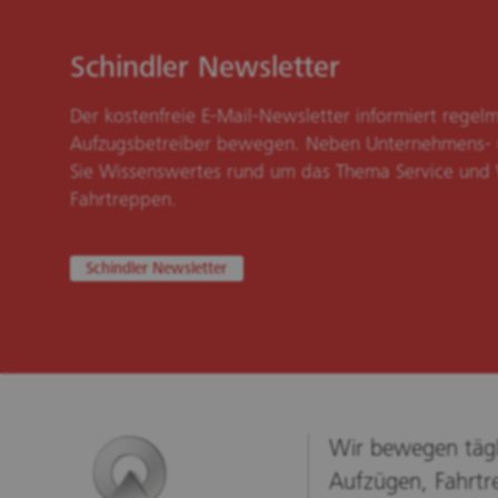
Schindler Newsletter
Der kostenfreie E-Mail-Newsletter informiert rege
Aufzugsbetreiber bewegen. Neben Unternehmens- 
Sie Wissenswertes rund um das Thema Service und
Fahrtreppen.
Schindler Newsletter
Wir bewegen tägl
Aufzügen, Fahrtr