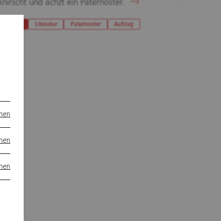
knirscht und ächzt ein Paternoster.
Kultur
Literatur
Paternoster
Aufzug
onen
onen
onen