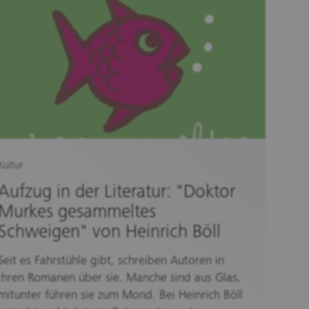
Kultur
Aufzug in der Literatur: "Doktor
Murkes gesammeltes
Schweigen" von Heinrich Böll
Seit es Fahrstühle gibt, schreiben Autoren in
ihren Romanen über sie. Manche sind aus Glas,
mitunter führen sie zum Mond. Bei Heinrich Böll