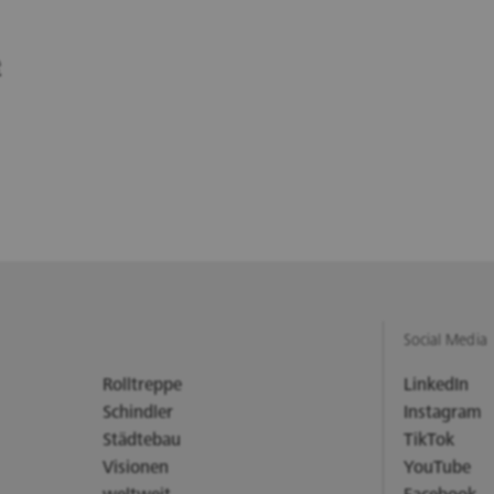
e
Social Media
Rolltreppe
LinkedIn
Schindler
Instagram
Städtebau
TikTok
Visionen
YouTube