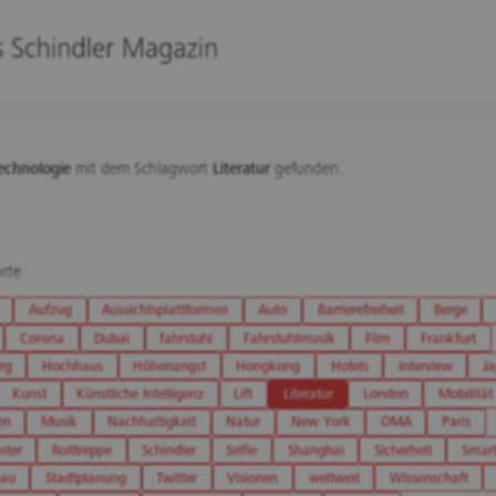
echnologie
mit dem Schlagwort
Literatur
gefunden.
rte
Aufzug
Aussichtsplattformen
Auto
Barrierefreiheit
Berge
Corona
Dubai
fahrstuhl
Fahrstuhlmusik
Film
Frankfurt
rg
Hochhaus
Höhenangst
Hongkong
Hotels
Interview
J
Kunst
Künstliche Intelligenz
Lift
Literatur
London
Mobilität
en
Musik
Nachhaltigkeit
Natur
New York
OMA
Paris
ster
Rolltreppe
Schindler
Selfie
Shanghai
Sicherheit
Smart
bau
Stadtplanung
Twitter
Visionen
weltweit
Wissenschaft