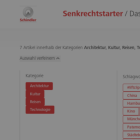
7 Artikel innerhalb der Kategorien
Architektur,
Kultur,
Reisen,
T
Auswahl verfeinern
Kategorie
Schlagwo
Architektur
#liftclip
Kultur
China
Reisen
Hambu
Technologie
Kino
Münch
Paterno
Städte