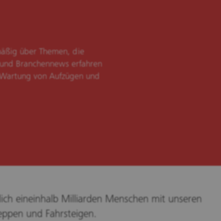
lmäßig über Themen, die
und Branchennews erfahren
 Wartung von Aufzügen und
ich eineinhalb Milliarden Menschen mit unseren
eppen und Fahrsteigen.