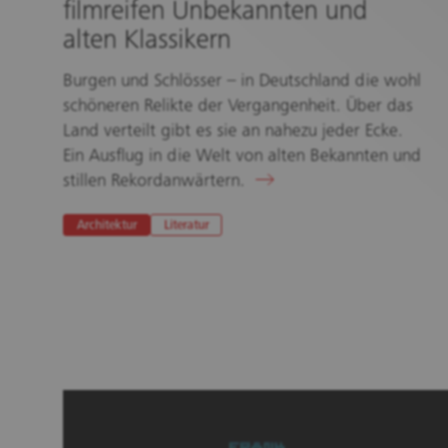
filmreifen Unbekannten und
alten Klassikern
Burgen und Schlösser – in Deutschland die wohl
schöneren Relikte der Vergangenheit. Über das
Land verteilt gibt es sie an nahezu jeder Ecke.
Ein Ausflug in die Welt von alten Bekannten und
stillen Rekordanwärtern.
Architektur
Literatur