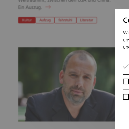
Weltraumlift, zwischen den USA und China.
Ein Auszug.
C
Kultur
Aufzug
fahrstuhl
Literatur
Wi
un
un