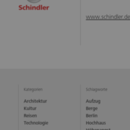
www.schindler.d
Kategorien
Schlagworte
Architektur
Aufzug
Kultur
Berge
Reisen
Berlin
Technologie
Hochhaus