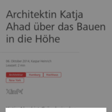
Architektin Katja
Ahad über das Bauen
in die Höhe
06. Oktober 2014, Kaspar Heinrich
Lesezeit: 2 min
Architektur
Hamburg
Hochhaus
New York
Katja Ahad ist Gründerin des