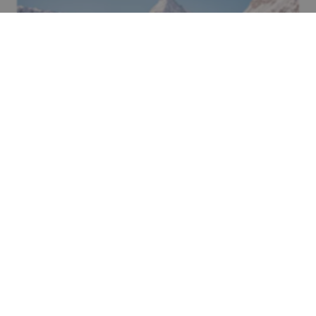
Architektur
Lina Peak: Wolkenkratzer im Kurort
Zermatt geplant
In den Schweizer Alpen steht ein außergewöhnlicher Plan
zur Diskussion: ein 260-Meter-Turm namens Lina Peak
mitten im Kurgebiet. Die Debatte um einen Wolkenkratzer
in Zermatt spiegelt den Konflikt zwischen
Wohnraummangel, Tourismusdruck und