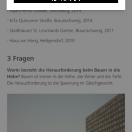
Alle ablehnen
- Am Klosterhof, Braunschweig, 2014
- Apartments Galibier, Wolfsburg, 2014
- KiTa Querumer Straße, Braunschweig, 2014
- Stadthäuser St. Leonhards Garten, Braunschweig, 2011
- Haus am Hang, Heiligendorf, 2010
3 Fragen
Worin besteht die Herausforderung beim Bauen in die
Höhe?
Bauen ist immer in die Höhe, die Weite und die Tiefe.
Die Herausforderung ist die Spannung im Gleichgewicht.