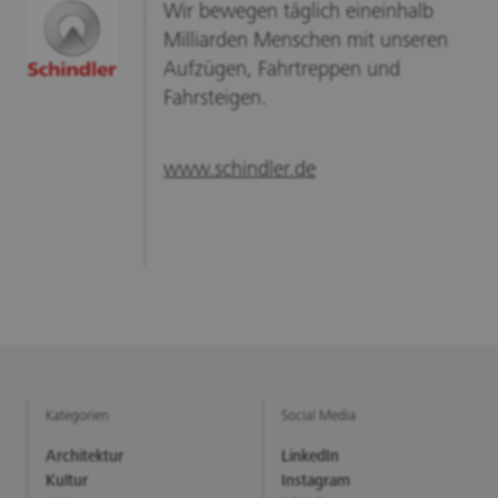
Wir bewegen täglich eineinhalb
Milliarden Menschen mit unseren
Aufzügen, Fahrtreppen und
Fahrsteigen.
www.schindler.de
Kategorien
Social Media
Architektur
LinkedIn
Kultur
Instagram