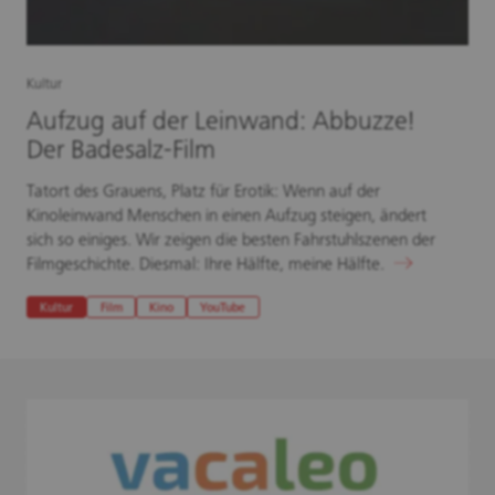
Kultur
Aufzug auf der Leinwand: Abbuzze!
Der Badesalz-Film
Tatort des Grauens, Platz für Erotik: Wenn auf der
Kinoleinwand Menschen in einen Aufzug steigen, ändert
sich so einiges. Wir zeigen die besten Fahrstuhlszenen der
Filmgeschichte. Diesmal: Ihre Hälfte, meine Hälfte.
Kultur
Film
Kino
YouTube