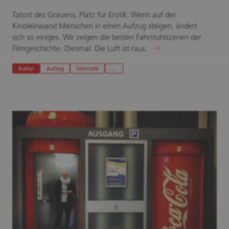
Tatort des Grauens, Platz für Erotik: Wenn auf der
Kinoleinwand Menschen in einen Aufzug steigen, ändert
sich so einiges. Wir zeigen die besten Fahrstuhlszenen der
Filmgeschichte. Diesmal: Die Luft ist raus.
Kultur
Aufzug
fahrstuhl
…