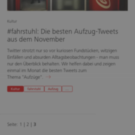
Kultur
#fahrstuhl: Die besten Aufzug-Tweets
aus dem November
Twitter strotzt nur so vor kuriosen Fundstücken, witzigen
Einfällen und absurden Alltagsbeobachtungen - man muss
nur den Überblick behalten. Wir helfen dabei und zeigen
einmal im Monat die besten Tweets zum
Thema "Aufzüge".
Kultur
fahrstuhl
Aufzug
…
Seite:
1
2
3