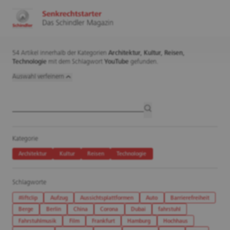
54 Artikel innerhalb der Kategorien
Architektur,
Kultur,
Reisen,
Technologie
mit dem Schlagwort
YouTube
gefunden.
Auswahl verfeinern
Artikelsuche
suchen
Kategorie
Architektur
Kultur
Reisen
Technologie
Schlagworte
#liftclip
Aufzug
Aussichtsplattformen
Auto
Barrierefreiheit
Berge
Berlin
China
Corona
Dubai
fahrstuhl
Fahrstuhlmusik
Film
Frankfurt
Hamburg
Hochhaus