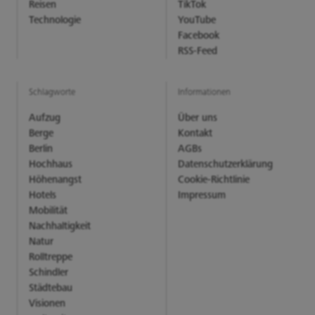
Reisen
TikTok
Technologie
YouTube
Facebook
RSS-Feed
Schlagworte
Informationen
Aufzug
Über uns
Berge
Kontakt
Berlin
AGBs
Hochhaus
Datenschutzerklärung
Höhenangst
Cookie-Richtlinie
Hotels
Impressum
Mobilität
Nachhaltigkeit
Natur
Rolltreppe
Schindler
Städtebau
Visionen