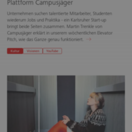
Plattform Campusjäger
Unternehmen suchen talentierte Mitarbeiter, Studenten
wiederum Jobs und Praktika - ein Karlsruher Start-up
bringt beide Seiten zusammen. Martin Trenkle von
Campusjäger erklärt in unserem wöchentlichen Elevator
Pitch, wie das Ganze genau funktioniert.
Kultur
Visionen
YouTube