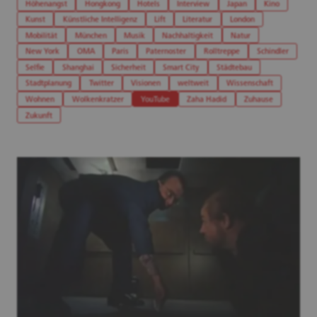
Höhenangst
Hongkong
Hotels
Interview
Japan
Kino
Kunst
Künstliche Intelligenz
Lift
Literatur
London
Mobilität
München
Musik
Nachhaltigkeit
Natur
New York
OMA
Paris
Paternoster
Rolltreppe
Schindler
Selfie
Shanghai
Sicherheit
Smart City
Städtebau
Stadtplanung
Twitter
Visionen
weltweit
Wissenschaft
Wohnen
Wolkenkratzer
YouTube
Zaha Hadid
Zuhause
Zukunft