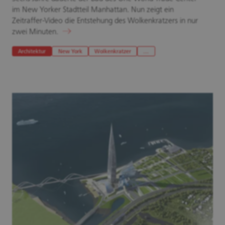
im New Yorker Stadtteil Manhattan. Nun zeigt ein
Zeitraffer-Video die Entstehung des Wolkenkratzers in nur
zwei Minuten.
Architektur
New York
Wolkenkratzer
…