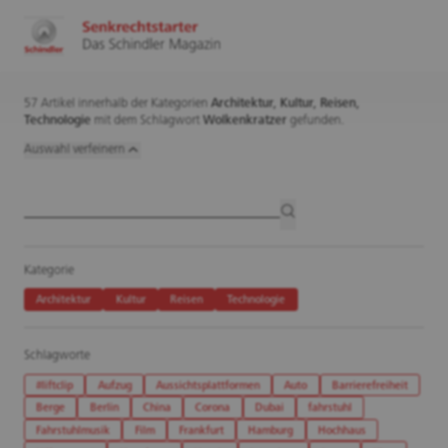
57 Artikel innerhalb der Kategorien
Architektur,
Kultur,
Reisen,
Technologie
mit dem Schlagwort
Wolkenkratzer
gefunden.
Auswahl verfeinern
Artikelsuche
suchen
Kategorie
Architektur
Kultur
Reisen
Technologie
Schlagworte
#liftclip
Aufzug
Aussichtsplattformen
Auto
Barrierefreiheit
Berge
Berlin
China
Corona
Dubai
fahrstuhl
Fahrstuhlmusik
Film
Frankfurt
Hamburg
Hochhaus