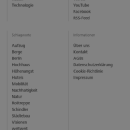
Technologie
YouTube
Facebook
RSS-Feed
Schlagworte
Informationen
Aufzug
Über uns
Berge
Kontakt
Berlin
AGBs
Hochhaus
Datenschutzerklärung
Höhenangst
Cookie-Richtlinie
Hotels
Impressum
Mobilität
Nachhaltigkeit
Natur
Rolltreppe
Schindler
Städtebau
Visionen
weltweit