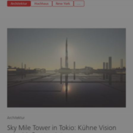
Architektur
Hochhaus
New York
…
Architektur
Sky Mile Tower in Tokio: Kühne Vision