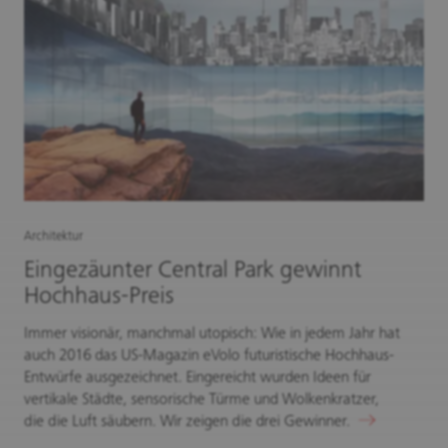
Architektur
Eingezäunter Central Park gewinnt
Hochhaus-Preis
Immer visionär, manchmal utopisch: Wie in jedem Jahr hat
auch 2016 das US-Magazin eVolo futuristische Hochhaus-
Entwürfe ausgezeichnet. Eingereicht wurden Ideen für
vertikale Städte, sensorische Türme und Wolkenkratzer,
die die Luft säubern. Wir zeigen die drei Gewinner.