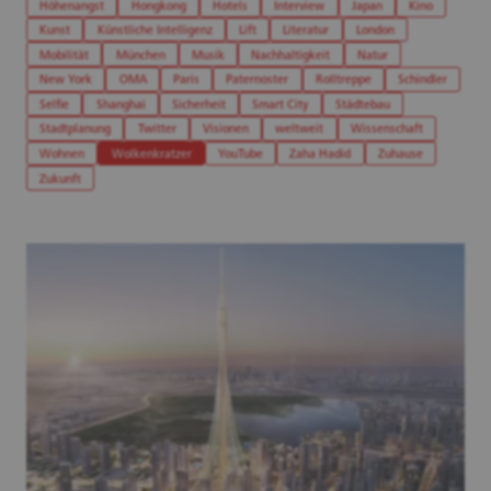
Höhenangst
Hongkong
Hotels
Interview
Japan
Kino
Kunst
Künstliche Intelligenz
Lift
Literatur
London
Mobilität
München
Musik
Nachhaltigkeit
Natur
New York
OMA
Paris
Paternoster
Rolltreppe
Schindler
Selfie
Shanghai
Sicherheit
Smart City
Städtebau
Stadtplanung
Twitter
Visionen
weltweit
Wissenschaft
Wohnen
Wolkenkratzer
YouTube
Zaha Hadid
Zuhause
Zukunft