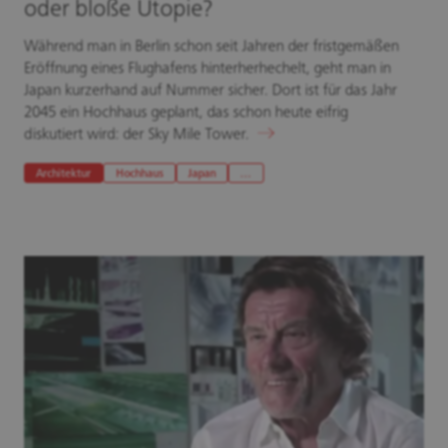
oder bloße Utopie?
Während man in Berlin schon seit Jahren der fristgemäßen
Eröffnung eines Flughafens hinterherhechelt, geht man in
Japan kurzerhand auf Nummer sicher. Dort ist für das Jahr
2045 ein Hochhaus geplant, das schon heute eifrig
diskutiert wird: der Sky Mile Tower.
Architektur
Hochhaus
Japan
…