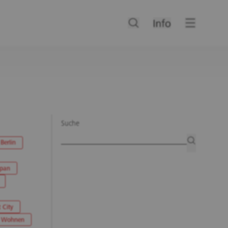
Suche
Artikelsuche
suchen
Berlin
apan
 City
Wohnen