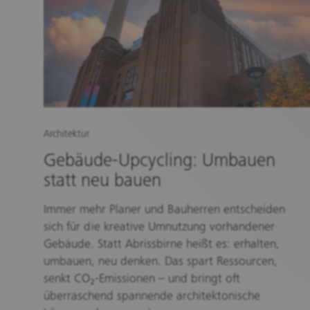
Architektur
Gebäude-Upcycling: Umbauen
statt neu bauen
Immer mehr Planer und Bauherren entscheiden
sich für die kreative Umnutzung vorhandener
Gebäude. Statt Abrissbirne heißt es: erhalten,
umbauen, neu denken. Das spart Ressourcen,
senkt CO₂-Emissionen – und bringt oft
überraschend spannende architektonische