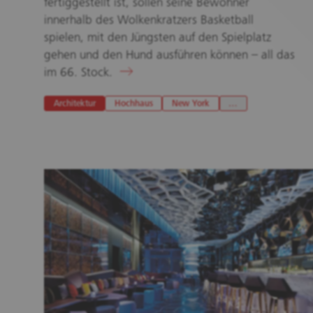
fertiggestellt ist, sollen seine Bewohner
innerhalb des Wolkenkratzers Basketball
spielen, mit den Jüngsten auf den Spielplatz
gehen und den Hund ausführen können – all das
im 66. Stock.
Architektur
Hochhaus
New York
…