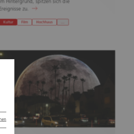
im Hintergrund, spitzen sich die
Ereignisse zu.
Kultur
Film
Hochhaus
…
onen