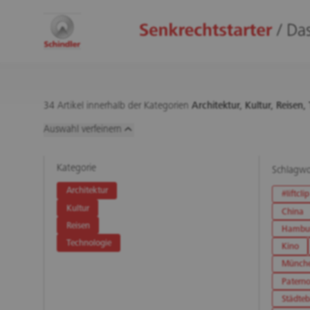
34 Artikel innerhalb der Kategorien
Architektur,
Kultur,
Reisen,
Auswahl verfeinern
Kategorie
Schlagwo
Architektur
#liftclip
Kultur
China
Reisen
Hambu
Technologie
Kino
Münch
Paterno
Städte