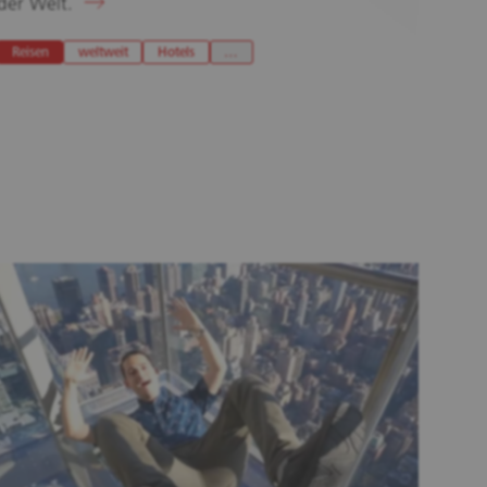
der Welt.
Reisen
weltweit
Hotels
…