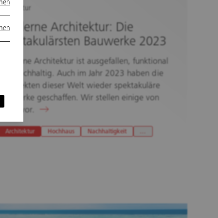
onen
Architektur
Moderne Architektur: Die
onen
spektakulärsten Bauwerke 2023
Moderne Architektur ist ausgefallen, funktional
und nachhaltig. Auch im Jahr 2023 haben die
Architekten dieser Welt wieder spektakuläre
Bauwerke geschaffen. Wir stellen einige von
ihnen vor.
Architektur
Hochhaus
Nachhaltigkeit
…