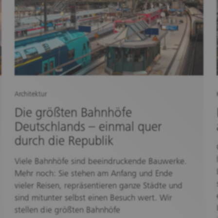
Architektur
Die größten Bahnhöfe
Deutschlands – einmal quer
durch die Republik
Viele Bahnhöfe sind beeindruckende Bauwerke.
Mehr noch: Sie stehen am Anfang und Ende
vieler Reisen, repräsentieren ganze Städte und
sind mitunter selbst einen Besuch wert. Wir
stellen die größten Bahnhöfe