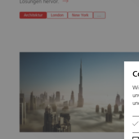
Lösungen hervor.
Architektur
London
New York
…
C
Wi
un
un