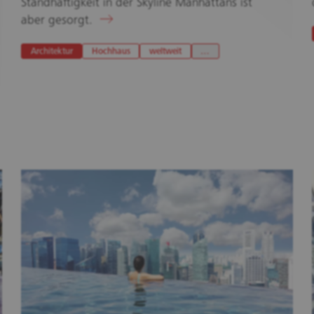
Standhaftigkeit in der Skyline Manhattans ist
aber gesorgt.
Architektur
Hochhaus
weltweit
…