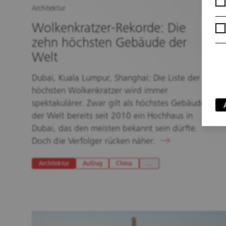
Architektur
Wolkenkratzer-Rekorde: Die
zehn höchsten Gebäude der
Welt
Dubai, Kuala Lumpur, Shanghai: Die Liste der
höchsten Wolkenkratzer wird immer
spektakulärer. Zwar gilt als höchstes Gebäude
der Welt bereits seit 2010 ein Hochhaus in
Dubai, das den meisten bekannt sein dürfte.
Doch die Verfolger rücken näher.
Architektur
Aufzug
China
…