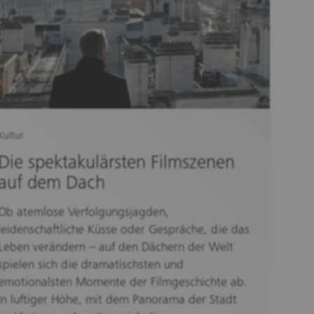
Kultur
Die spektakulärsten Filmszenen
auf dem Dach
Ob atemlose Verfolgungsjagden,
leidenschaftliche Küsse oder Gespräche, die das
Leben verändern – auf den Dächern der Welt
spielen sich die dramatischsten und
emotionalsten Momente der Filmgeschichte ab.
In luftiger Höhe, mit dem Panorama der Stadt