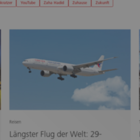
kratzer
YouTube
Zaha Hadid
Zuhause
Zukunft
Reisen
Längster Flug der Welt: 29-