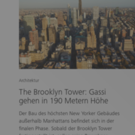
Architektur
The Brooklyn Tower: Gassi
gehen in 190 Metern Höhe
Der Bau des höchsten New Yorker Gebäudes
außerhalb Manhattans befindet sich in der
finalen Phase. Sobald der Brooklyn Tower