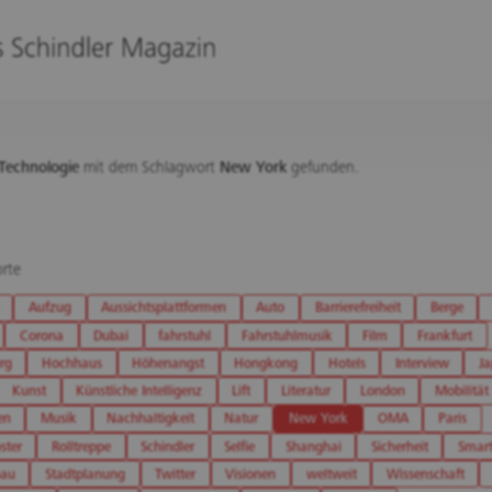
Technologie
mit dem Schlagwort
New York
gefunden.
rte
Aufzug
Aussichtsplattformen
Auto
Barrierefreiheit
Berge
Corona
Dubai
fahrstuhl
Fahrstuhlmusik
Film
Frankfurt
rg
Hochhaus
Höhenangst
Hongkong
Hotels
Interview
J
Kunst
Künstliche Intelligenz
Lift
Literatur
London
Mobilität
en
Musik
Nachhaltigkeit
Natur
New York
OMA
Paris
ster
Rolltreppe
Schindler
Selfie
Shanghai
Sicherheit
Smart
bau
Stadtplanung
Twitter
Visionen
weltweit
Wissenschaft