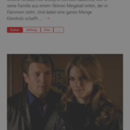
seine Familie aus einem fiktiven Megatall rettet, der in
Flammen steht. Und dabei eine ganze Menge
Kleinholz schafft…
Kultur
#liftclip
Film
…