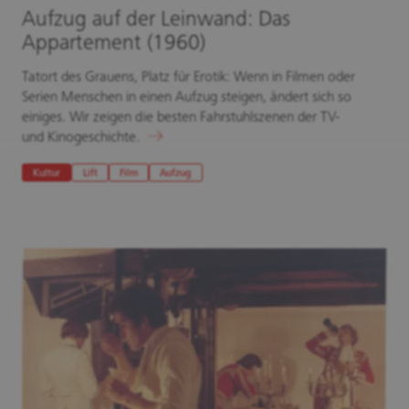
Aufzug auf der Leinwand: Das
Appartement (1960)
Tatort des Grauens, Platz für Erotik: Wenn in Filmen oder
Serien Menschen in einen Aufzug steigen, ändert sich so
einiges. Wir zeigen die besten Fahrstuhlszenen der TV-
und Kinogeschichte.
Kultur
Lift
Film
Aufzug