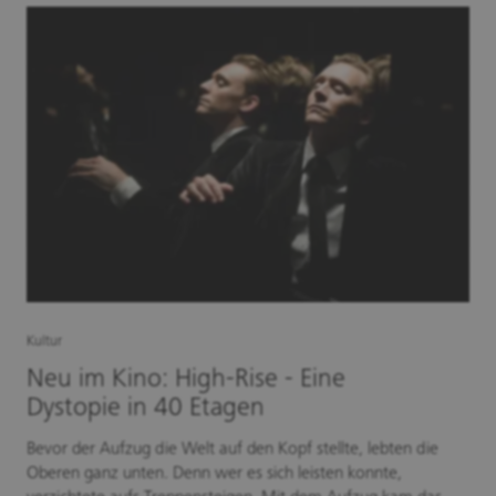
Kultur
Neu im Kino: High-Rise - Eine
Dystopie in 40 Etagen
Bevor der Aufzug die Welt auf den Kopf stellte, lebten die
Oberen ganz unten. Denn wer es sich leisten konnte,