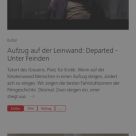
Kultur
Aufzug auf der Leinwand: Departed -
Unter Feinden
Tatort des Grauens, Platz für Erotik: Wenn auf der
Kinoleinwand Menschen in einen Aufzug steigen, ändert
sich so einiges. Wir zeigen die besten Fahrstuhlszenen der
Filmgeschichte. Diesmal: Zwei steigen ein, einer
steigt aus.
Kultur
Film
Aufzug
…