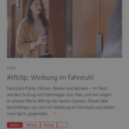
Kultur
#liftclip: Werbung im Fahrstuhl
Fahrstuhl-Prank, Fiktives, Reales und Banales – im Netz
werden Aufzug und Fahrtreppe zum Star, und wir zeigen
in unserer Reihe #liftclip die besten Szenen. Dieses Mal
beschäftigen wir uns mit Werbung im Fahrstuhl und stellen
zwei Spots gegenüber.
Kultur
#liftclip
Aufzug
…