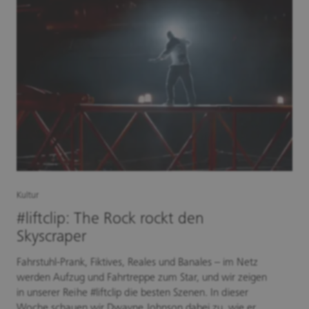
Kultur
#liftclip: The Rock rockt den
Skyscraper
Fahrstuhl-Prank, Fiktives, Reales und Banales – im Netz
werden Aufzug und Fahrtreppe zum Star, und wir zeigen
in unserer Reihe #liftclip die besten Szenen. In dieser
Woche schauen wir Dwayne Johnson dabei zu, wie er