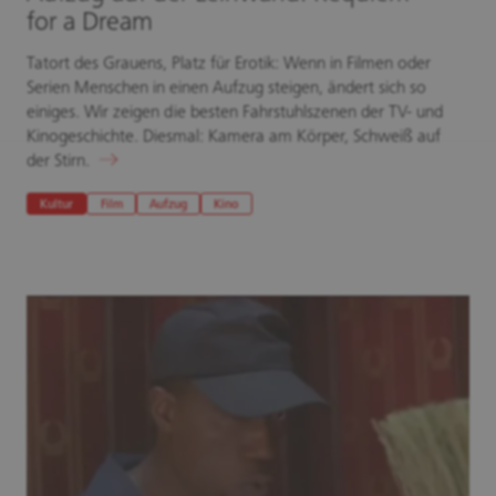
for a Dream
Tatort des Grauens, Platz für Erotik: Wenn in Filmen oder
Serien Menschen in einen Aufzug steigen, ändert sich so
einiges. Wir zeigen die besten Fahrstuhlszenen der TV- und
Kinogeschichte. Diesmal: Kamera am Körper, Schweiß auf
der Stirn.
Kultur
Film
Aufzug
Kino