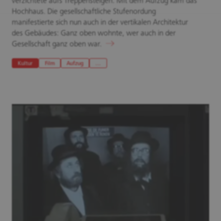
verzichtete aufs Treppensteigen. Mit dem Aufzug kam das
Hochhaus. Die gesellschaftliche Stufenordung
manifestierte sich nun auch in der vertikalen Architektur
des Gebäudes: Ganz oben wohnte, wer auch in der
Gesellschaft ganz oben war.
Kultur
Film
Aufzug
…