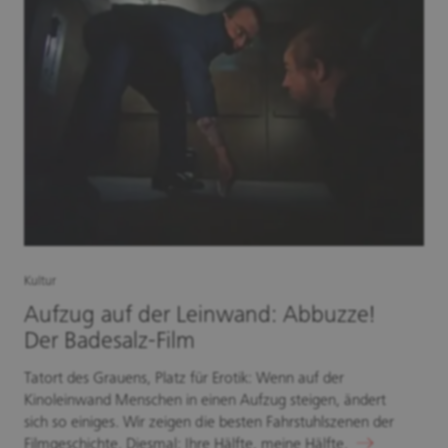
Kultur
Aufzug auf der Leinwand: Abbuzze!
Der Badesalz-Film
Tatort des Grauens, Platz für Erotik: Wenn auf der
Kinoleinwand Menschen in einen Aufzug steigen, ändert
sich so einiges. Wir zeigen die besten Fahrstuhlszenen der
Filmgeschichte. Diesmal: Ihre Hälfte, meine Hälfte.