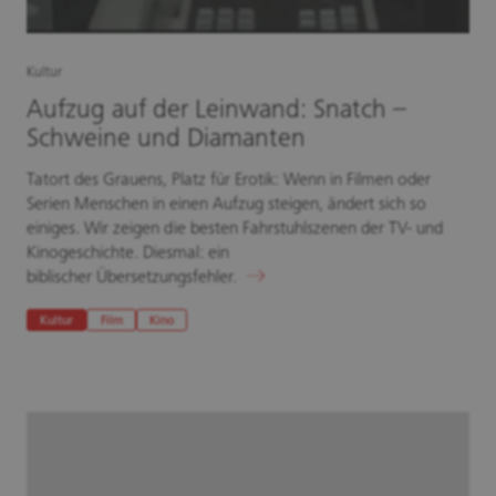
Kultur
Aufzug auf der Leinwand: Snatch –
Schweine und Diamanten
Tatort des Grauens, Platz für Erotik: Wenn in Filmen oder
Serien Menschen in einen Aufzug steigen, ändert sich so
einiges. Wir zeigen die besten Fahrstuhlszenen der TV- und
Kinogeschichte. Diesmal: ein
biblischer Übersetzungsfehler.
Kultur
Film
Kino