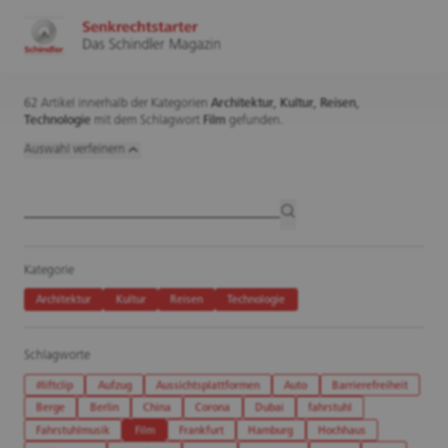
62 Artikel innerhalb der Kategorien
Architektur,
Kultur,
Reisen,
Technologie
mit dem Schlagwort
Film
gefunden.
Auswahl verfeinern
Artikelsuche
suchen
Kategorie
Architektur
Kultur
Reisen
Technologie
Schlagworte
#liftclip
Aufzug
Aussichtsplattformen
Auto
Barrierefreiheit
Berge
Berlin
China
Corona
Dubai
fahrstuhl
Fahrstuhlmusik
Film
Frankfurt
Hamburg
Hochhaus