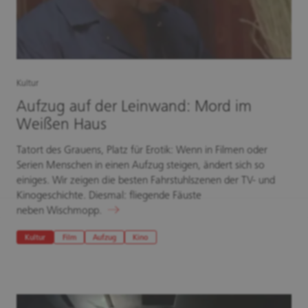
Kultur
Aufzug auf der Leinwand: Mord im
Weißen Haus
Tatort des Grauens, Platz für Erotik: Wenn in Filmen oder
Serien Menschen in einen Aufzug steigen, ändert sich so
einiges. Wir zeigen die besten Fahrstuhlszenen der TV- und
Kinogeschichte. Diesmal: fliegende Fäuste
neben Wischmopp.
Kultur
Film
Aufzug
Kino