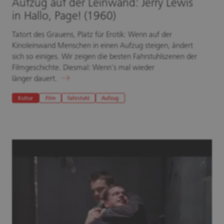
Aufzug auf der Leinwand: Jerry Lewis
in Hallo, Page! (1960)
Tatort des Grauens, Platz für Erotik: Wenn auf der
Kinoleinwand Menschen in einen Aufzug steigen, ändert
sich so einiges. Wir zeigen die besten Fahrstuhlszenen der
Filmgeschichte. Diesmal: Wenn's mal wieder
länger dauert.
Kultur
Film
fahrstuhl
Aufzug