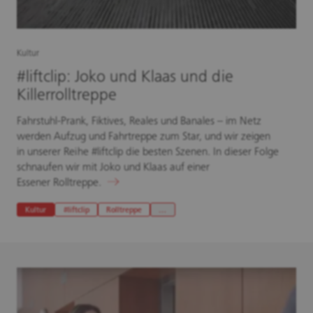
Kultur
#liftclip: Joko und Klaas und die
Killerrolltreppe
Fahrstuhl-Prank, Fiktives, Reales und Banales – im Netz
werden Aufzug und Fahrtreppe zum Star, und wir zeigen
in unserer Reihe #liftclip die besten Szenen. In dieser Folge
schnaufen wir mit Joko und Klaas auf einer
Essener Rolltreppe.
Kultur
#liftclip
Rolltreppe
…