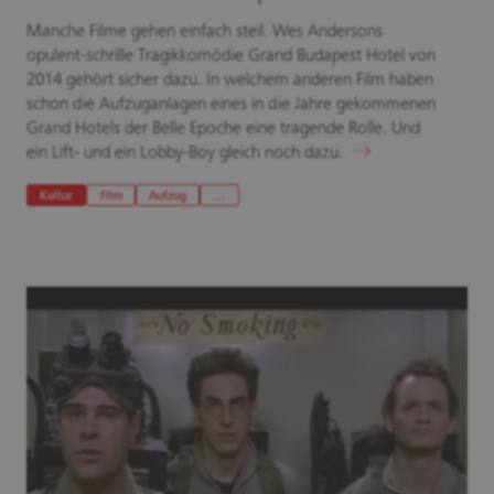
Manche Filme gehen einfach steil. Wes Andersons
opulent-schrille Tragikkomödie Grand Budapest Hotel von
2014 gehört sicher dazu. In welchem anderen Film haben
schon die Aufzuganlagen eines in die Jahre gekommenen
Grand Hotels der Belle Epoche eine tragende Rolle. Und
ein Lift- und ein Lobby-Boy gleich noch dazu.
Kultur
Film
Aufzug
…