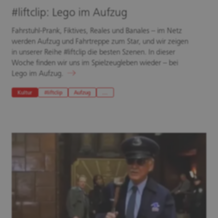
#liftclip: Lego im Aufzug
Fahrstuhl-Prank, Fiktives, Reales und Banales – im Netz
werden Aufzug und Fahrtreppe zum Star, und wir zeigen
in unserer Reihe #liftclip die besten Szenen. In dieser
Woche finden wir uns im Spielzeugleben wieder – bei
Lego im Aufzug.
Kultur
#liftclip
Aufzug
…