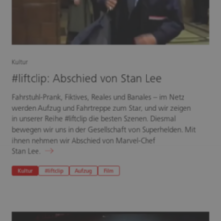
Kultur
#liftclip: Abschied von Stan Lee
Fahrstuhl-Prank, Fiktives, Reales und Banales – im Netz
werden Aufzug und Fahrtreppe zum Star, und wir zeigen
in unserer Reihe #liftclip die besten Szenen. Diesmal
bewegen wir uns in der Gesellschaft von Superhelden. Mit
ihnen nehmen wir Abschied von Marvel-Chef
Stan Lee.
Kultur
#liftclip
Aufzug
Film