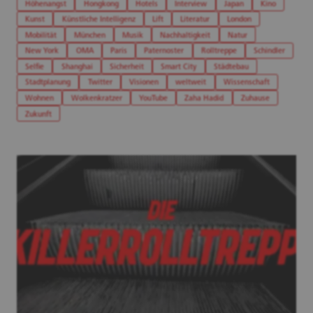
Höhenangst
Hongkong
Hotels
Interview
Japan
Kino
Kunst
Künstliche Intelligenz
Lift
Literatur
London
Mobilität
München
Musik
Nachhaltigkeit
Natur
New York
OMA
Paris
Paternoster
Rolltreppe
Schindler
Selfie
Shanghai
Sicherheit
Smart City
Städtebau
Stadtplanung
Twitter
Visionen
weltweit
Wissenschaft
Wohnen
Wolkenkratzer
YouTube
Zaha Hadid
Zuhause
Zukunft