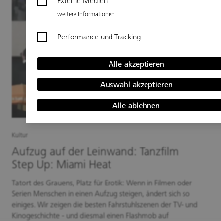
Externe Medien
weitere Informationen
Performance und Tracking
weitere Informationen
Alle akzeptieren
Auswahl akzeptieren
Alle ablehnen
Kultur
Aufzug auf der Leinwand: Tanzfilm
Step Up: Miami Heat
Tatort des Grauens, Platz für Erotik: Wenn in Filmen oder
Serien Menschen in einen Aufzug steigen, ändert sich so
einiges. Wir zeigen die besten Fahrstuhlszenen der TV- und
Kinogeschichte - und diesmal einen Flashmob auf